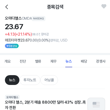
종목검색
오마다헬스
OMDA
NASDAQ
23.
67
+4.13
(+21.14%)
08.07, 장마감
애프터마켓
23
.67
0
.00
(
0
.00%)
장마감, USD
5명 관심
개요
진단
밸류
재무
뉴스
배당
경쟁사
뉴스
투자노트
어닝콜
오마다헬스
오마다 헬스, 2분기 매출 8800만 달러·43% 성장..흑
자 전환