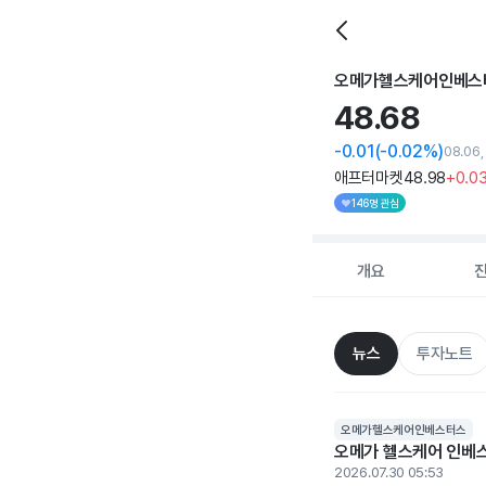
오메가헬스케어인베스
48.
68
-0.01
(-0.02%)
08.06
애프터마켓
48
.98
+0
.0
146명 관심
개요
뉴스
투자노트
오메가헬스케어인베스터스
오메가 헬스케어 인베스터
2026.07.30 05:53