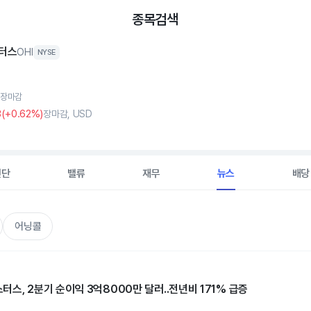
종목검색
터스
OHI
NYSE
, 장마감
3
(
+0
.62%)
장마감, USD
진단
밸류
재무
뉴스
배당
어닝콜
스, 2분기 순이익 3억8000만 달러..전년비 171% 급증