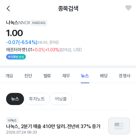
종목검색
나녹스
NNOX
NASDAQ
1.
00
-0.07
(-6.54%)
08.05, 장마감
애프터마켓
1
.01
+0
.01
(
+1
.03%)
장마감, USD
108명 관심
개요
진단
밸류
재무
뉴스
배당
경쟁사
뉴스
투자노트
어닝콜
나녹스
나녹스, 2분기 매출 410만 달러..전년비 37% 증가
2026.07.24 06:33