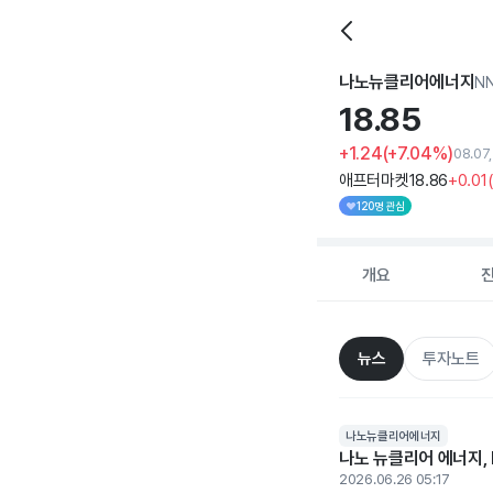
나노뉴클리어에너지
N
18.
85
+1.24
(+7.04%)
08.07
애프터마켓
18
.86
+0
.01
120명 관심
개요
뉴스
투자노트
나노뉴클리어에너지
나노 뉴클리어 에너지,
2026.06.26 05:17