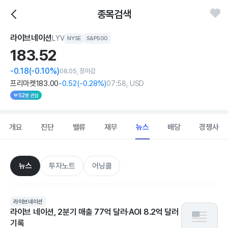
종목검색
라이브네이션
LYV
NYSE
S&P500
183.
52
-0.18
(-0.10%)
08.05, 장마감
프리마켓
183
.00
-0
.52
(
-0
.28%)
07:58, USD
52명 관심
개요
진단
밸류
재무
뉴스
배당
경쟁사
뉴스
투자노트
어닝콜
라이브네이션
라이브 네이션, 2분기 매출 77억 달러·AOI 8.2억 달러
기록