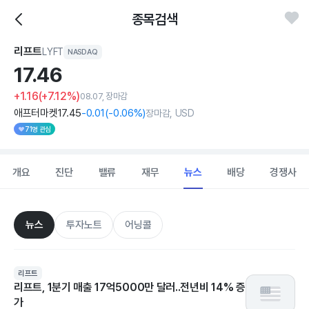
종목검색
리프트
LYFT
NASDAQ
17.
46
+1.16
(+7.12%)
08.07, 장마감
애프터마켓
17
.45
-0
.01
(
-0
.06%)
장마감, USD
71명 관심
개요
진단
밸류
재무
뉴스
배당
경쟁사
뉴스
투자노트
어닝콜
리프트
리프트, 1분기 매출 17억5000만 달러..전년비 14% 증
가