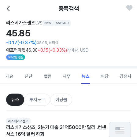
종목검색
라스베가스샌즈
LVS
NYSE
S&P500
45.
85
-0.17
(-0.37%)
08.05, 장마감
애프터마켓
46
.00
+0
.15
(
+0
.33%)
장마감, USD
52명 관심
개요
진단
밸류
재무
뉴스
배당
경쟁사
뉴스
투자노트
어닝콜
라스베가스샌즈
라스베가스샌즈, 2분기 매출 31억5000만 달러..컨센
서스 16억 달러 하회