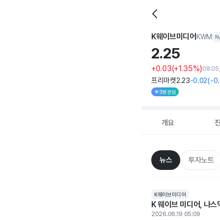
K웨이브미디어
KWM
N
2.
25
+0.03
(+1.35%)
08.05
프리마켓
2
.23
-0
.02
(
-0
3명 관심
개요
뉴스
투자노트
K웨이브미디어
K 웨이브 미디어, 나스
2026.06.19 05:09