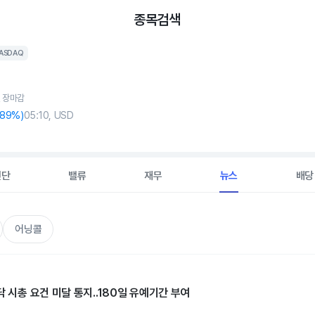
종목검색
ASDAQ
, 장마감
.89%)
05:10, USD
진단
밸류
재무
뉴스
배당
어닝콜
닥 시총 요건 미달 통지..180일 유예기간 부여