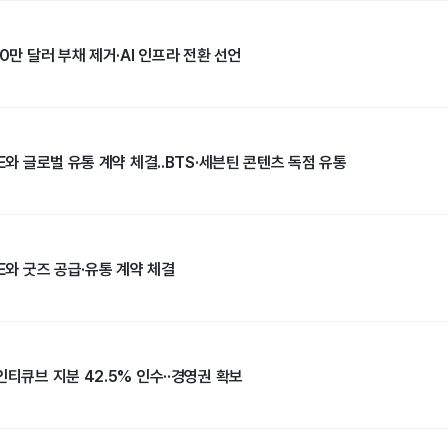
00만 달러 부채 제거·AI 인프라 전환 선언
BE와 글로벌 유통 계약 체결..BTS·세븐틴 콘텐츠 독점 유통
BE와 굿즈 공급·유통 계약 체결
인티큐브 지분 42.5% 인수··경영권 확보