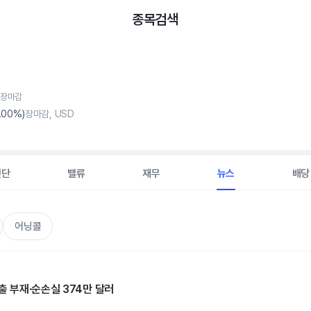
종목검색
, 장마감
.00%)
장마감, USD
진단
밸류
재무
뉴스
배당
어닝콜
매출 부재·순손실 374만 달러