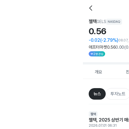
젤텍
GELS
NASDAQ
0.
56
-0.02
(-2.79%)
08.07
애프터마켓
0
.56
0
.00
(
0
2명 관심
개요
뉴스
투자노트
젤텍
젤텍, 2025 상반기 
2026.07.01 06:31