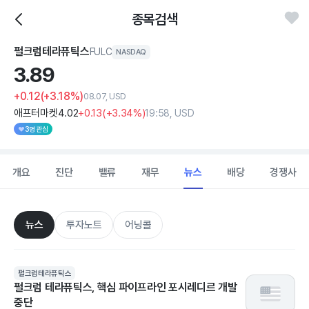
종목검색
펄크럼테라퓨틱스
FULC
NASDAQ
3.
89
+0.12
(+3.18%)
08.07, USD
애프터마켓
4
.02
+0
.13
(
+3
.34%)
19:58, USD
3명 관심
개요
진단
밸류
재무
뉴스
배당
경쟁사
뉴스
투자노트
어닝콜
펄크럼테라퓨틱스
펄크럼 테라퓨틱스, 핵심 파이프라인 포시레디르 개발
중단