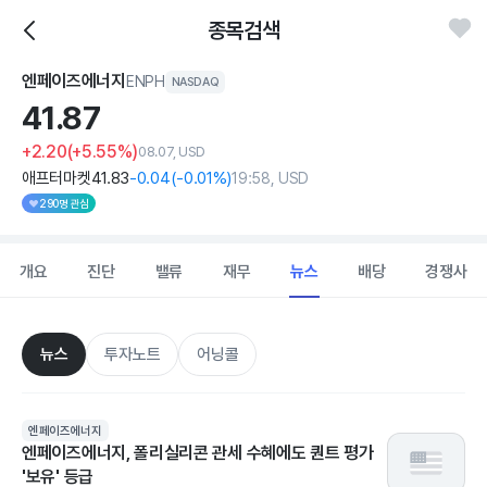
종목검색
엔페이즈에너지
ENPH
NASDAQ
41.
87
+2.20
(+5.55%)
08.07, USD
애프터마켓
41
.83
-0
.04
(
-0
.01%)
19:58, USD
290명 관심
개요
진단
밸류
재무
뉴스
배당
경쟁사
뉴스
투자노트
어닝콜
엔페이즈에너지
엔페이즈에너지, 폴리실리콘 관세 수혜에도 퀀트 평가
'보유' 등급