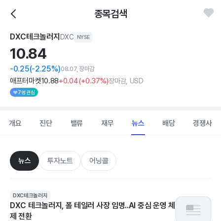
종목검색
DXC테크놀러지
DXC
NYSE
10.
84
-0.25
(-2.25%)
08.07, 장마감
애프터마켓
10
.88
+0
.04
(
+0
.37%)
장마감, USD
7명 관심
개요
진단
밸류
재무
뉴스
배당
경쟁사
뉴스
투자노트
어닝콜
DXC테크놀러지
DXC 테크놀러지, 폴 테일러 사장 임명..AI 중심 운영 체
제 전환