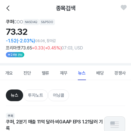
종목검색
쿠퍼
COO
NASDAQ
S&P500
73.
32
-1.52
(-2.03%)
08.06, 장마감
프리마켓
73
.65
+0
.33
(
+0
.45%)
07:03, USD
24명 관심
개요
진단
밸류
재무
뉴스
배당
경쟁사
뉴스
투자노트
어닝콜
쿠퍼
쿠퍼, 2분기 매출 11억 달러·비GAAP EPS 1.21달러 기
록