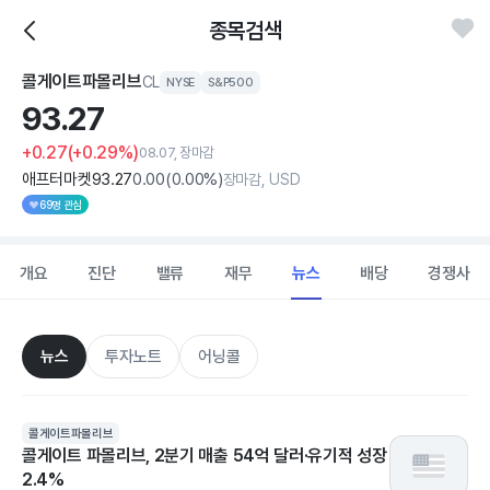
종목검색
콜게이트파몰리브
CL
NYSE
S&P500
93.
27
+0.27
(+0.29%)
08.07, 장마감
애프터마켓
93
.27
0
.00
(
0
.00%)
장마감, USD
69명 관심
개요
진단
밸류
재무
뉴스
배당
경쟁사
뉴스
투자노트
어닝콜
콜게이트파몰리브
콜게이트 파몰리브, 2분기 매출 54억 달러·유기적 성장
2.4%