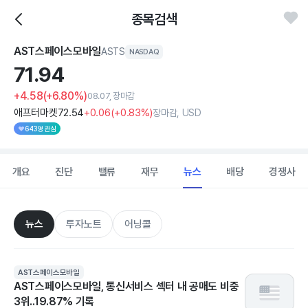
종목검색
AST스페이스모바일
ASTS
NASDAQ
71.
94
+4.58
(+6.80%)
08.07, 장마감
애프터마켓
72
.54
+0
.06
(
+0
.83%)
장마감, USD
643명 관심
개요
진단
밸류
재무
뉴스
배당
경쟁사
뉴스
투자노트
어닝콜
AST스페이스모바일
AST스페이스모바일, 통신서비스 섹터 내 공매도 비중
3위..19.87% 기록