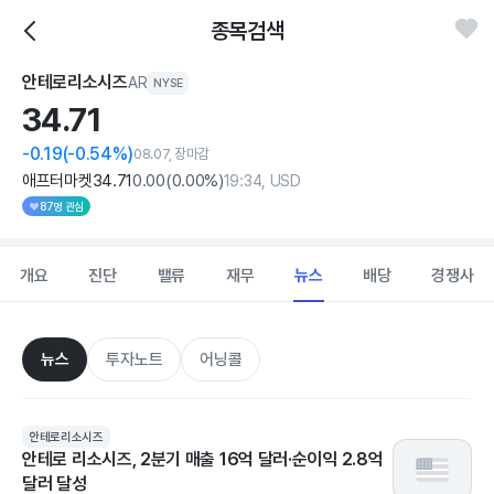
종목검색
안테로리소시즈
AR
NYSE
34.
71
-0.19
(-0.54%)
08.07, 장마감
애프터마켓
34
.71
0
.00
(
0
.00%)
19:34, USD
87명 관심
개요
진단
밸류
재무
뉴스
배당
경쟁사
뉴스
투자노트
어닝콜
안테로리소시즈
안테로 리소시즈, 2분기 매출 16억 달러·순이익 2.8억
달러 달성