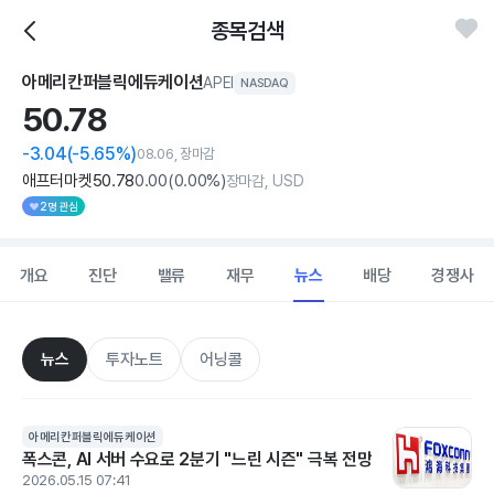
종목검색
아메리칸퍼블릭에듀케이션
APEI
NASDAQ
50.
78
-3.04
(-5.65%)
08.06, 장마감
애프터마켓
50
.78
0
.00
(
0
.00%)
장마감, USD
2명 관심
개요
진단
밸류
재무
뉴스
배당
경쟁사
뉴스
투자노트
어닝콜
아메리칸퍼블릭에듀케이션
폭스콘, AI 서버 수요로 2분기 "느린 시즌" 극복 전망
2026.05.15 07:41