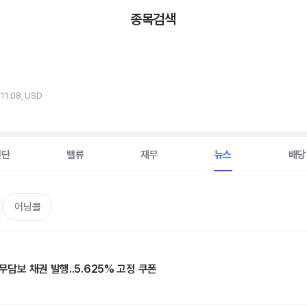
종목검색
 11:08, USD
진단
밸류
재무
뉴스
배당
어닝콜
무담보 채권 발행..5.625% 고정 쿠폰