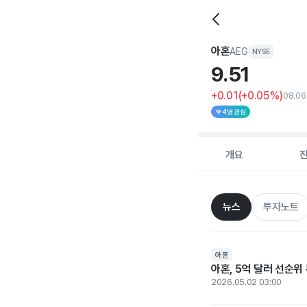
아혼
AEG
NYSE
9.
51
+0.01
(+0.05%)
08.06
4명 관심
개요
뉴스
투자노트
아혼
아혼, 5억 달러 선순위 
2026.05.02 03:00