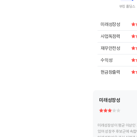
부킹 홀딩스
End of intera
미래성장성
사업독점력
재무안전성
수익성
현금창출력
미래성장성
미래성장성이 평균 이상인 
있어 성장주 후보군에 속합