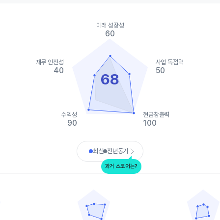
ies.
미래 성장성
, Chart
60
s displaying categories.
s displaying values. Data ranges from 20 to 100.
재무 안전성
사업 독점력
40
50
68
수익성
현금창출력
90
100
art.
최신
전년동기
과거 스코어는?
메리어트 인터내셔널
로얄 캐리비안 크루즈
data points.
Chart with 5 data points.
Chart with 5 
ta table, 부킹 홀딩스
View as data table, 메리어트 인터내셔널
View as d
 1 X axis displaying categories.
The chart has 1 X axis displaying categories.
The chart has 
 1 Y axis displaying values. Data ranges from 55 to 100.
The chart has 1 Y axis displaying values. Data
The chart has