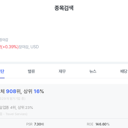
종목검색
, 장마감
2
(
+0
.39%)
장마감, USD
진단
밸류
재무
뉴스
배당
전체
908
위, 상위
16
%
,629개 평가기업 중)
일업종 4위, 상위 23%
종 - Travel Services)
PSR
7.30
배
ROE
146.60
%