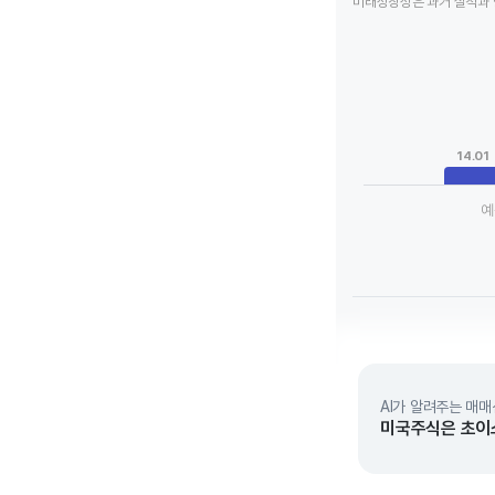
미래성장성은 과거 실적과 
Chart
Bar chart with 3 da
View as data tab
The chart has 1 X a
The chart has 1 Y 
14.01
예
End of interactive 
AI가 알려주는 매매
미국주식은 초이