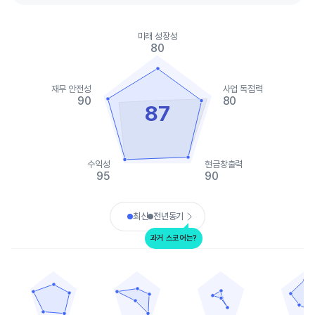
Chart
Chart with 2 data series.
미래 성장성
View as data table, Chart
80
The chart has 1 X axis displaying categories.
The chart has 1 Y axis displaying values. Data ranges from 25 t
재무 안전성
사업 독점력
90
80
87
수익성
현금창출력
95
90
End of interactive chart.
최신
전년동기
과거 스코어는?
아날로그디바이스
알레그로 마이크로시스템즈
인텔
마이크로칩 테크놀
Chart with 5 data points.
Chart with 5 data points.
Chart with 5 data points.
Chart with 
View as data table, 아날로그디바이스
View as data table, 알레그로 마이크로시스템
View as data table, 인텔
View as
The chart has 1 X axis displaying categories.
The chart has 1 X axis displaying categories.
The chart has 1 X axis displ
The chart h
The chart has 1 Y axis displaying values. Data ranges from 65 t
The chart has 1 Y axis displaying values. Data
The chart has 1 Y axis displ
The chart h