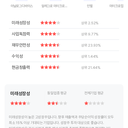
아날로그디바이스
알레그로 마이크로시스템즈
인텔
End of interactive chart.
End of interactive chart.
End of interactive chart.
End of inte
미래성장성
상위 2.52%
사업독점력
상위 9.77%
재무안전성
상위 23.93%
수익성
상위 1.44%
현금창출력
상위 21.44%
미래성장성
동일업종 평균
전체기업 평균
미래성장성이 높은 고성장주입니다. 향후 매출액과 주당순이익 성장률이 모두
최소 15% 이상 기대되는 기업입니다. 성장주 투자 대상으로 좋습니다.