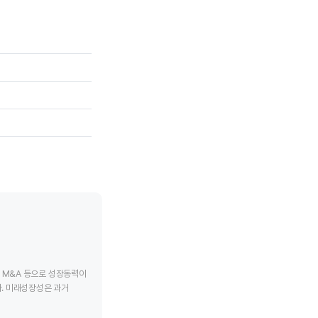
tive chart.
End of interactive chart.
End of interac
, M&A 등으로 성장동력이
. 미래성장성은 과거