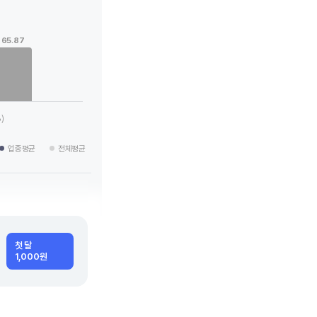
65.87
 categories.
g values. Data ranges from 0 to 65.87.
)
업종평균
전체평균
첫 달
1,000원