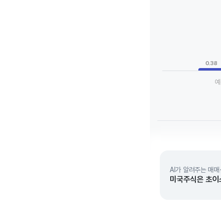
Chart
Bar chart with 3 da
View as data tab
The chart has 1 X a
The chart has 1 Y 
0.38
예
End of interactive 
AI가 알려주는 매매
미국주식은 초이