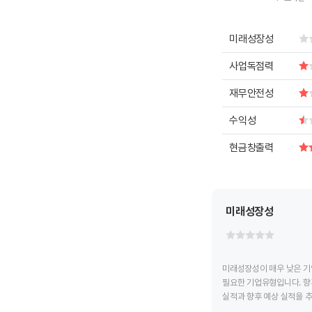
End of intera
미래성장성
사업독점력
재무안전성
수익성
현금창출력
미래성장성
미래성장성이 매우 낮은 기
필요한 기업유형입니다. 향
실적과 향후 예상 실적을 