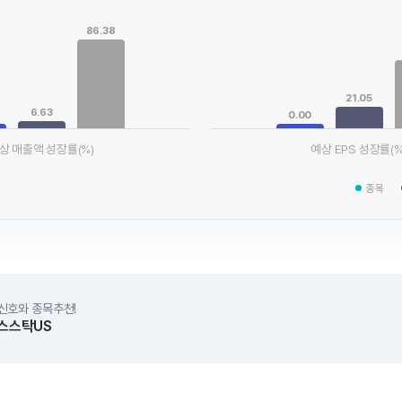
Chart
ta series.
Bar chart with 3 data series.
86.38
le, Chart
View as data table, Chart
xis displaying categories.
The chart has 1 X axis displaying
axis displaying values. Data ranges from 0.38 to 86.38.
The chart has 1 Y axis displayin
21.05
6.63
0.00
상 매출액 성장률(%)
예상 EPS 성장률(%
chart.
End of interactive chart.
종목
신호와 종목추천!
스스탁US