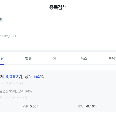
종목검색
E
 11:02, USD
진단
밸류
재무
뉴스
배당
전체
3,062
위, 상위
54
%
,629개 평가기업 중)
일업종 35위, 상위 64%
종 - Telecom Services)
PSR
0.50
배
ROE
-9.40
%