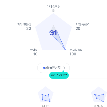
ies.
미래 성장성
, Chart
5
s displaying categories.
s displaying values. Data ranges from 5 to 100.
재무 안전성
사업 독점력
20
20
31
수익성
현금창출력
10
100
art.
최신
전년동기
과거 스코어는?
AT&T
컴캐스트
data points.
Chart with 5 data points.
Chart with 5 
ta table, T-모바일
View as data table, AT&T
View as da
 1 X axis displaying categories.
The chart has 1 X axis displaying categories.
The chart has 
 1 Y axis displaying values. Data ranges from 20 to 100.
The chart has 1 Y axis displaying values. Data
The chart has
AT&T
컴캐스트