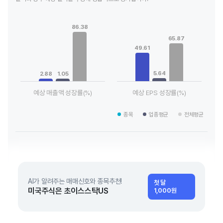
Chart
Chart
Bar chart with 3 data series.
Bar chart with 3 data series.
86.38
View as data table, Chart
View as data table, Chart
65.87
The chart has 1 X axis displaying categories.
The chart has 1 X axis displaying
The chart has 1 Y axis displaying values. Data ranges from 1.
The chart has 1 Y axis displayin
49.61
5.64
2.88
1.05
예상 매출액 성장률(%)
예상 EPS 성장률(%)
End of interactive chart.
End of interactive chart.
종목
업종평균
전체평균
AI가 알려주는 매매신호와 종목추천!
첫 달
미국주식은 초이스스탁US
1,000원