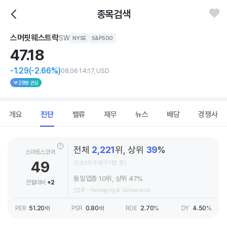
종목검색
스머핏웨스트락
SW
NYSE
S&P500
47.
18
-1.29
(-2.66%)
08.06 14:17, USD
28명 관심
개요
진단
밸류
재무
뉴스
배당
경쟁사
전체
2,221
위, 상위
39
%
스마트스코어
49
(5,629개 평가기업 중)
동일업종 10위, 상위 47%
전월대비
+2
(업종 - Packaging & Containers)
PER
51.20
배
PSR
0.80
배
ROE
2.70
%
DY
4.50
%