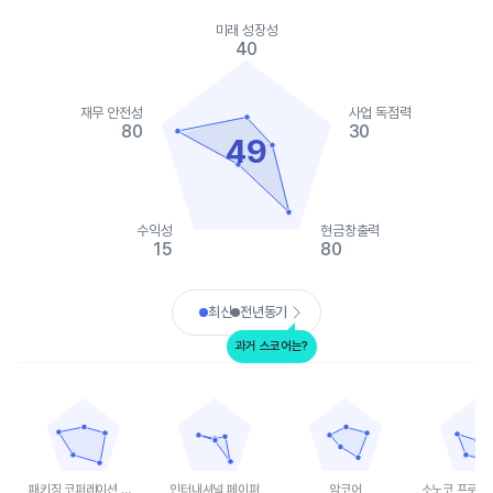
Chart
Chart with 2 data series.
미래 성장성
View as data table, Chart
40
The chart has 1 X axis displaying categories.
The chart has 1 Y axis displaying values. Data ranges from 15 t
재무 안전성
사업 독점력
80
30
49
수익성
현금창출력
15
80
End of interactive chart.
최신
전년동기
과거 스코어는?
패키징 코퍼레이션 오브 아메리카
인터내셔널 페이퍼
암코어
소노코 프로덕트 
Chart with 5 data points.
Chart with 5 data points.
Chart with 5 data points.
Chart with 
View as data table, 패키징 코퍼레이션 오브 아메리카
View as data table, 인터내셔널 페이퍼
View as data table, 암코어
View as
The chart has 1 X axis displaying categories.
The chart has 1 X axis displaying categories.
The chart has 1 X axis displ
The chart h
The chart has 1 Y axis displaying values. Data ranges from 40 t
The chart has 1 Y axis displaying values. Data
The chart has 1 Y axis displ
The chart h
패키징 코퍼레이션 오브 아메리카
인터내셔널 페이퍼
암코어