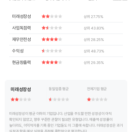
End of interactive chart.
End of interactive chart.
End of interactive chart.
End of inte
미래성장성
상위 27.75%
사업독점력
상위 43.83%
재무안전성
상위 28.25%
수익성
상위 48.73%
현금창출력
상위 29.35%
미래성장성
동일업종 평균
전체기업 평균
미래성장성이 평균 이하의 기업입니다. 산업을 주도할 만한 성장성이 아직
확인되지 않았고, 향후 꾸준한 관찰이 필요한 유형입니다. 매출액 성장률이
높더라도, 이익적자를 기록 중인 기업들도 이 그룹에 속합니다. 미래성장성은 과거
실적과 향후 예상 실적을 추정해 종합적으로 평가합니다.