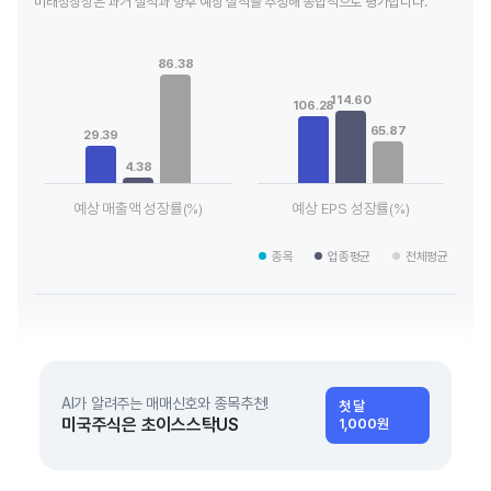
미래성장성은 과거 실적과 향후 예상 실적을 추정해 종합적으로 평가합니다.
Chart
Chart
Bar chart with 3 data series.
Bar chart with 3 data series.
86.38
View as data table, Chart
View as data table, Chart
The chart has 1 X axis displaying categories.
The chart has 1 X axis displaying
114.60
106.28
The chart has 1 Y axis displaying values. Data ranges from 4.
The chart has 1 Y axis displayin
65.87
29.39
4.38
예상 매출액 성장률(%)
예상 EPS 성장률(%)
End of interactive chart.
End of interactive chart.
종목
업종평균
전체평균
AI가 알려주는 매매신호와 종목추천!
첫 달
미국주식은 초이스스탁US
1,000원