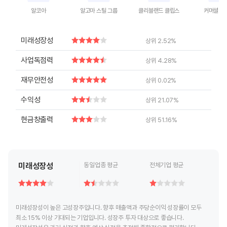
알코아
알고마 스틸 그룹
클리블랜드 클립스
커머셜 메
End of interactive chart.
End of interactive chart.
End of interactive chart.
End of inte
미래성장성
상위 2.52%
사업독점력
상위 4.28%
재무안전성
상위 0.02%
수익성
상위 21.07%
현금창출력
상위 51.16%
미래성장성
동일업종 평균
전체기업 평균
미래성장성이 높은 고성장주입니다. 향후 매출액과 주당순이익 성장률이 모두
최소 15% 이상 기대되는 기업입니다. 성장주 투자 대상으로 좋습니다.