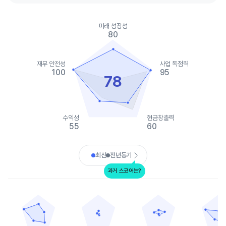
Chart
Chart with 2 data series.
미래 성장성
View as data table, Chart
80
The chart has 1 X axis displaying categories.
The chart has 1 Y axis displaying values. Data ranges from 5 to
재무 안전성
사업 독점력
100
95
78
수익성
현금창출력
55
60
End of interactive chart.
최신
전년동기
과거 스코어는?
알코아
알고마 스틸 그룹
클리블랜드 클립스
커머셜 메탈스
Chart with 5 data points.
Chart with 5 data points.
Chart with 5 data points.
Chart with 
View as data table, 알코아
View as data table, 알고마 스틸 그룹
View as data table, 클
View as 
The chart has 1 X axis displaying categories.
The chart has 1 X axis displaying categories.
The chart has 1 X axis displ
The chart h
The chart has 1 Y axis displaying values. Data ranges from 40 t
The chart has 1 Y axis displaying values. Data
The chart has 1 Y axis displ
The chart h