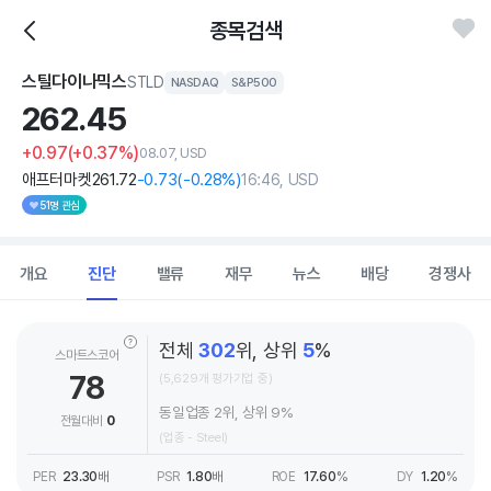
종목검색
스틸다이나믹스
STLD
NASDAQ
S&P500
262.
45
+0.97
(+0.37%)
08.07, USD
애프터마켓
261
.72
-0
.73
(
-0
.28%)
16:46, USD
51명 관심
개요
진단
밸류
재무
뉴스
배당
경쟁사
전체
302
위, 상위
5
%
스마트스코어
78
(5,629개 평가기업 중)
동일업종 2위, 상위 9%
전월대비
0
(업종 - Steel)
PER
23.30
배
PSR
1.80
배
ROE
17.60
%
DY
1.20
%