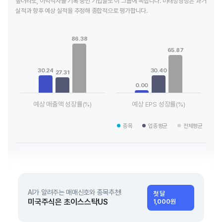
높더라도, 이익적자를 기록 중인 기업들도 이 그룹에 속합니다. 미래성장성은 과거
실적과 향후 예상 실적을 추정해 종합적으로 평가합니다.
Chart
Chart
Bar chart with 3 data series.
Bar chart with 3 data series.
86.38
View as data table, Chart
View as data table, Chart
65.87
The chart has 1 X axis displaying categories.
The chart has 1 X axis displaying
The chart has 1 Y axis displaying values. Data ranges from 27
The chart has 1 Y axis displayin
30.24
30.40
27.31
0.00
예상 매출액 성장률(%)
예상 EPS 성장률(%)
End of interactive chart.
End of interactive chart.
종목
업종평균
전체평균
AI가 알려주는 매매신호와 종목추천!
첫 달
미국주식은 초이스스탁US
1,000원