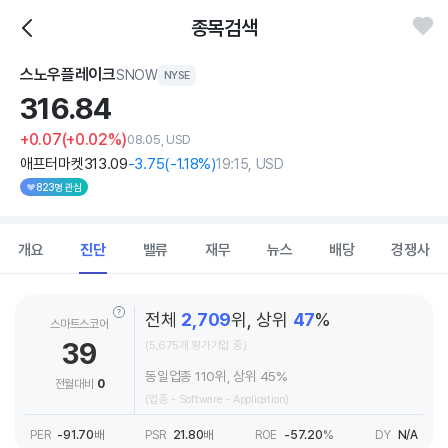
종목검색
스노우플레이크
SNOW
NYSE
316.
84
+0.07
(+0.02%)
08.05, USD
애프터마켓
313
.09
-3
.75
(
-1
.18%)
19:15, USD
823명 관심
개요
진단
밸류
재무
뉴스
배당
경쟁사
전체
2,709
위, 상위
47
%
스마트스코어
39
(5,675개 평가기업 중)
동일업종 110위, 상위 45%
전월대비
0
(업종 - Software - Application)
PER
-91.70
배
PSR
21.80
배
ROE
-57.20
%
DY
N/A