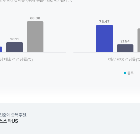
향후 예상 실적을 추정해 종합적으로 평가합니다.
Chart
ta series.
Bar chart with 3 data series.
86.38
le, Chart
View as data table, Chart
76.47
xis displaying categories.
The chart has 1 X axis displaying
axis displaying values. Data ranges from 15.75 to 86.38.
The chart has 1 Y axis displaying
28.11
21.54
상 매출액 성장률(%)
예상 EPS 성장률(%
chart.
End of interactive chart.
종목
신호와 종목추천!
스스탁US