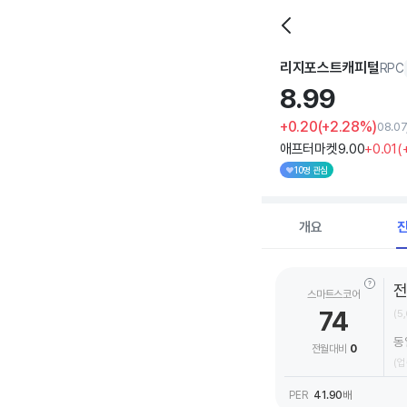
리지포스트캐피털
RPC
8.
99
+0.20
(+2.28%)
08.0
애프터마켓
9
.00
+0
.01
(
10명 관심
개요
스마트스코어
74
(5
동
전월대비
0
(업
PER
41.90
배