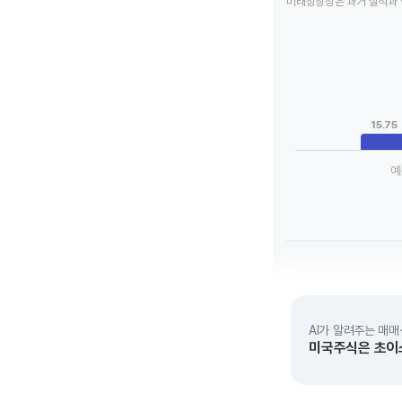
미래성장성은 과거 실적과 
Chart
Bar chart with 3 da
View as data tab
The chart has 1 X a
The chart has 1 Y 
15.75
예
End of interactive 
AI가 알려주는 매매
미국주식은 초이