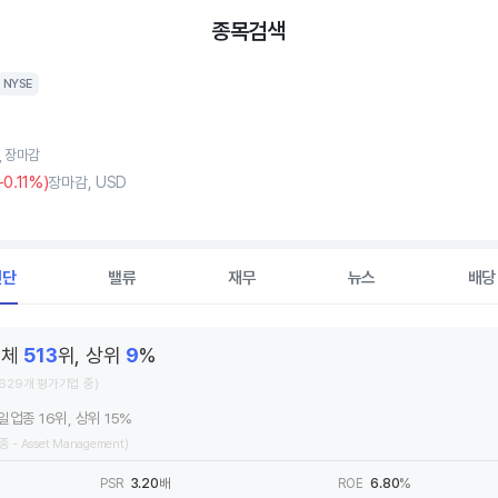
종목검색
NYSE
7, 장마감
+0
.11%)
장마감, USD
진단
밸류
재무
뉴스
배당
전체
513
위, 상위
9
%
,629개 평가기업 중)
일업종 16위, 상위 15%
종 - Asset Management)
PSR
3.20
배
ROE
6.80
%