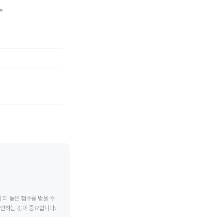
트
TPG
칼라일 그룹
tive chart.
End of interactive chart.
End of interac
더 높은 점수를 받을 수
확인하는 것이 중요합니다.