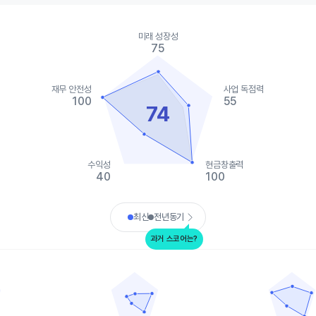
ies.
미래 성장성
, Chart
75
s displaying categories.
s displaying values. Data ranges from 40 to 100.
재무 안전성
사업 독점력
100
55
74
수익성
현금창출력
40
100
art.
최신
전년동기
과거 스코어는?
아폴로 글로벌 매니지먼트
아레스 매니지먼트
data points.
Chart with 5 data points.
Chart with 5 
ta table, 블랙스톤
View as data table, 아폴로 글로벌 매니지먼트
View as d
 1 X axis displaying categories.
The chart has 1 X axis displaying categories.
The chart has 
 1 Y axis displaying values. Data ranges from 55 to 100.
The chart has 1 Y axis displaying values. Data
The chart has