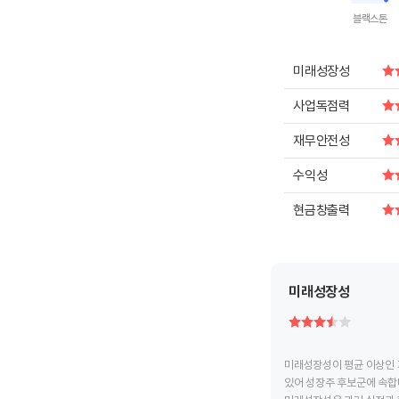
블랙스톤
End of intera
미래성장성
사업독점력
재무안전성
수익성
현금창출력
미래성장성
미래성장성이 평균 이상인 
있어 성장주 후보군에 속합