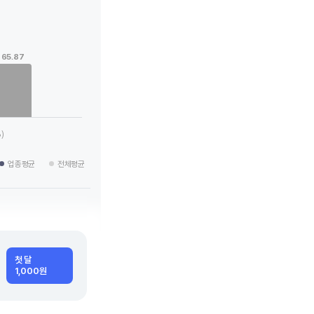
65.87
 categories.
 values. Data ranges from 21.54 to 76.47.
)
업종평균
전체평균
첫 달
1,000원