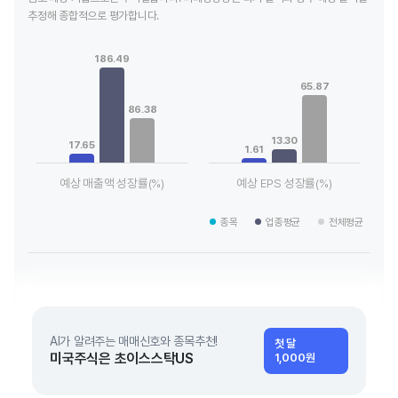
추정해 종합적으로 평가합니다.
Chart
Chart
Bar chart with 3 data series.
Bar chart with 3 data series.
186.49
View as data table, Chart
View as data table, Chart
65.87
The chart has 1 X axis displaying categories.
The chart has 1 X axis displaying
The chart has 1 Y axis displaying values. Data ranges from 17
The chart has 1 Y axis displaying
86.38
13.30
17.65
1.61
예상 매출액 성장률(%)
예상 EPS 성장률(%)
End of interactive chart.
End of interactive chart.
종목
업종평균
전체평균
AI가 알려주는 매매신호와 종목추천!
첫 달
미국주식은 초이스스탁US
1,000원