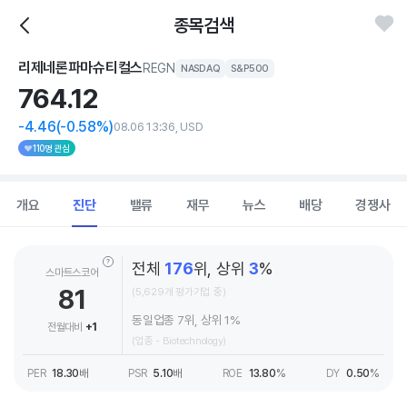
종목검색
리제네론파마슈티컬스
REGN
NASDAQ
S&P500
764.
12
-4.46
(-0.58%)
08.06 13:36, USD
110명 관심
개요
진단
밸류
재무
뉴스
배당
경쟁사
전체
176
위, 상위
3
%
스마트스코어
81
(5,629개 평가기업 중)
동일업종 7위, 상위 1%
전월대비
+1
(업종 - Biotechnology)
PER
18.30
배
PSR
5.10
배
ROE
13.80
%
DY
0.50
%