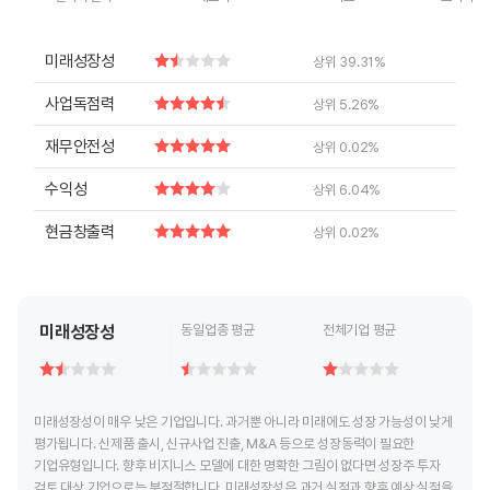
End of interactive chart.
End of interactive chart.
End of interactive chart.
End of inte
미래성장성
상위 39.31%
사업독점력
상위 5.26%
재무안전성
상위 0.02%
수익성
상위 6.04%
현금창출력
상위 0.02%
미래성장성
동일업종 평균
전체기업 평균
미래성장성이 매우 낮은 기업입니다. 과거뿐 아니라 미래에도 성장 가능성이 낮게
평가됩니다. 신제품 출시, 신규사업 진출, M&A 등으로 성장동력이 필요한
기업유형입니다. 향후 비지니스 모델에 대한 명확한 그림이 없다면 성장주 투자
검토 대상 기업으로는 부적절합니다. 미래성장성은 과거 실적과 향후 예상 실적을