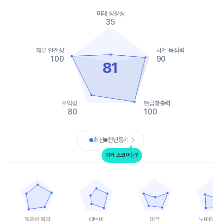
Chart
Chart with 2 data series.
미래 성장성
View as data table, Chart
35
The chart has 1 X axis displaying categories.
The chart has 1 Y axis displaying values. Data ranges from 15 t
재무 안전성
사업 독점력
100
90
81
수익성
현금창출력
80
100
End of interactive chart.
최신
전년동기
과거 스코어는?
일라이 릴리
애브비
머크
노바티스 AG
Chart with 5 data points.
Chart with 5 data points.
Chart with 5 data points.
Chart with 
View as data table, 일라이 릴리
View as data table, 애브비
View as data table, 머크
View as 
The chart has 1 X axis displaying categories.
The chart has 1 X axis displaying categories.
The chart has 1 X axis displ
The chart h
The chart has 1 Y axis displaying values. Data ranges from 80 t
The chart has 1 Y axis displaying values. Dat
The chart has 1 Y axis displ
The chart h
일라이 릴리
애브비
머크
노바티스 