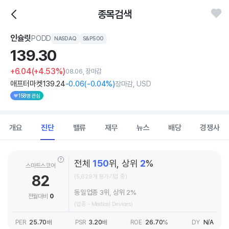
종목검색
인슐릿
PODD
NASDAQ
S&P500
139.
30
+6.04
(+4.53%)
08.06, 장마감
애프터마켓
139
.24
-0
.06
(
-0
.04%)
장마감, USD
158명 관심
개요
진단
밸류
재무
뉴스
배당
경쟁사
전체
150
위, 상위
2
%
스마트스코어
82
(5,629개 평가기업 중)
동일업종 3위, 상위 2%
전월대비
0
(업종 - Medical Devices)
PER
25.70
배
PSR
3.20
배
ROE
26.70
%
DY
N/A