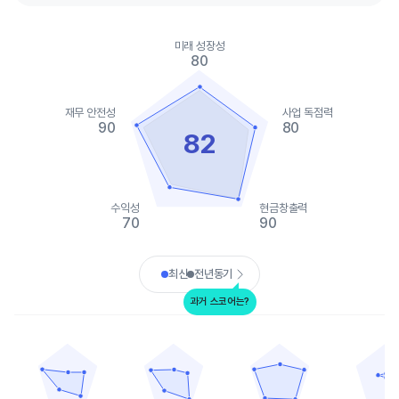
Chart
Chart with 2 data series.
미래 성장성
View as data table, Chart
80
The chart has 1 X axis displaying categories.
The chart has 1 Y axis displaying values. Data ranges from 65 t
재무 안전성
사업 독점력
90
80
82
수익성
현금창출력
70
90
End of interactive chart.
최신
전년동기
과거 스코어는?
애보트 래버러토리
메드트로닉
덱스컴
탠덤 다이어비츠 케
Chart with 5 data points.
Chart with 5 data points.
Chart with 5 data points.
Chart with 
View as data table, 애보트 래버러토리
View as data table, 메드트로닉
View as data table, 덱스컴
View as
The chart has 1 X axis displaying categories.
The chart has 1 X axis displaying categories.
The chart has 1 X axis displ
The chart h
The chart has 1 Y axis displaying values. Data ranges from 20 t
The chart has 1 Y axis displaying values. Dat
The chart has 1 Y axis displ
The chart h