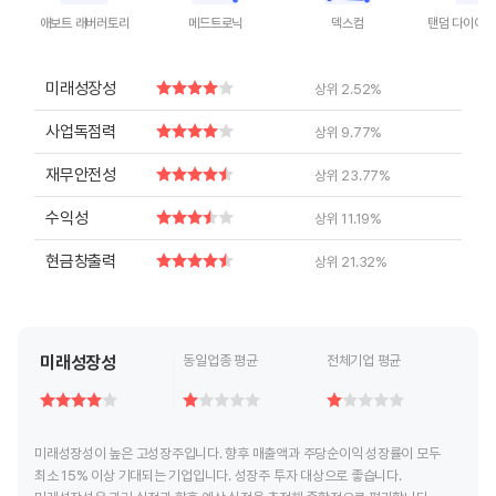
애보트 래버러토리
메드트로닉
덱스컴
탠덤 다이어비
End of interactive chart.
End of interactive chart.
End of interactive chart.
End of inte
미래성장성
상위 2.52%
사업독점력
상위 9.77%
재무안전성
상위 23.77%
수익성
상위 11.19%
현금창출력
상위 21.32%
미래성장성
동일업종 평균
전체기업 평균
미래성장성이 높은 고성장주입니다. 향후 매출액과 주당순이익 성장률이 모두
최소 15% 이상 기대되는 기업입니다. 성장주 투자 대상으로 좋습니다.