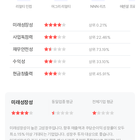
리얼티 인컴
어그리 리얼티
NNN 리츠
End of interactive chart.
End of interactive chart.
End of interactive chart.
End of inte
미래성장성
상위 0.21%
사업독점력
상위 22.46%
재무안전성
상위 73.19%
수익성
상위 33.10%
현금창출력
상위 45.91%
미래성장성
동일업종 평균
전체기업 평균
미래성장성이 높은 고성장주입니다. 향후 매출액과 주당순이익 성장률이 모두
최소 15% 이상 기대되는 기업입니다. 성장주 투자 대상으로 좋습니다.