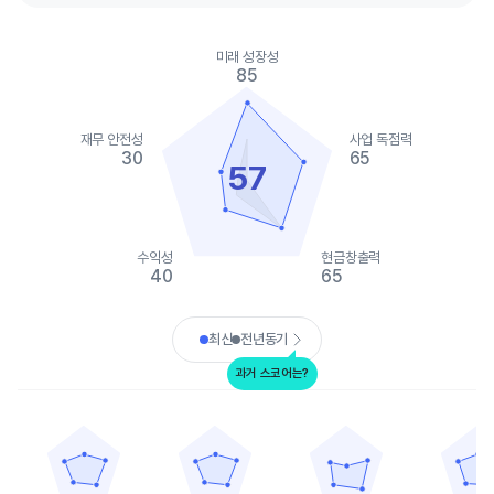
Chart
Chart with 2 data series.
미래 성장성
View as data table, Chart
85
The chart has 1 X axis displaying categories.
The chart has 1 Y axis displaying values. Data ranges from 0 to
재무 안전성
사업 독점력
30
65
57
수익성
현금창출력
40
65
End of interactive chart.
최신
전년동기
과거 스코어는?
리얼티 인컴
어그리 리얼티
NNN 리츠
에센셜 프로퍼티즈
Chart with 5 data points.
Chart with 5 data points.
Chart with 5 data points.
Chart with 
View as data table, 리얼티 인컴
View as data table, 어그리 리얼티
View as data table, NNN
View as
The chart has 1 X axis displaying categories.
The chart has 1 X axis displaying categories.
The chart has 1 X axis displ
The chart h
The chart has 1 Y axis displaying values. Data ranges from 40 t
The chart has 1 Y axis displaying values. Dat
The chart has 1 Y axis displ
The chart h