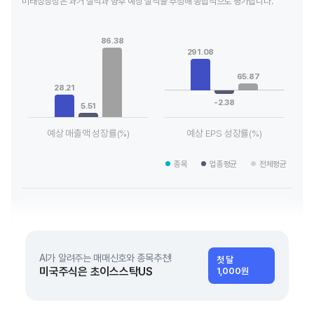
미래성장성은 과거 실적과 향후 예상 실적을 추정해 종합적으로 평가합니다.
Chart
Chart
Bar chart with 3 data series.
Bar chart with 3 data series.
86.38
View as data table, Chart
View as data table, Chart
291.08
The chart has 1 X axis displaying categories.
The chart has 1 X axis displaying
The chart has 1 Y axis displaying values. Data ranges from 5.
The chart has 1 Y axis displayin
65.87
28.21
-2.38
5.51
예상 매출액 성장률(%)
예상 EPS 성장률(%)
End of interactive chart.
End of interactive chart.
종목
업종평균
전체평균
AI가 알려주는 매매신호와 종목추천!
첫 달
미국주식은 초이스스탁US
1,000원