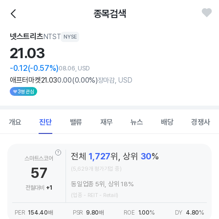
종목검색
넷스트리츠
NTST
NYSE
21.
03
-0.12
(-0.57%)
08.06, USD
애프터마켓
21
.03
0
.00
(
0
.00%)
장마감, USD
3명 관심
개요
진단
밸류
재무
뉴스
배당
경쟁사
전체
1,727
위, 상위
30
%
스마트스코어
57
(5,629개 평가기업 중)
동일업종 5위, 상위 18%
전월대비
+1
(업종 - REIT - Retail)
PER
154.40
배
PSR
9.80
배
ROE
1.00
%
DY
4.80
%