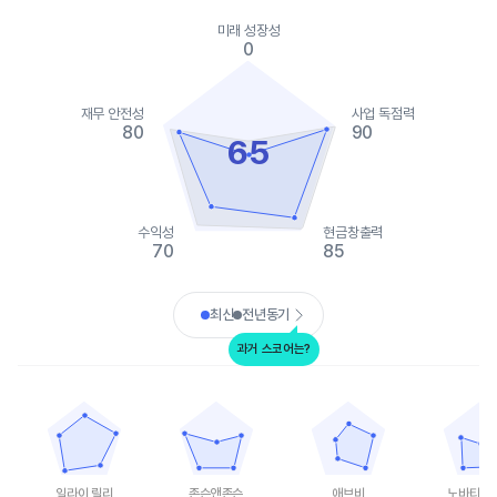
Chart
Chart with 2 data series.
미래 성장성
View as data table, Chart
0
The chart has 1 X axis displaying categories.
The chart has 1 Y axis displaying values. Data ranges from 0 to
재무 안전성
사업 독점력
80
90
65
수익성
현금창출력
70
85
End of interactive chart.
최신
전년동기
과거 스코어는?
일라이 릴리
존슨앤존슨
애브비
노바티스 AG
Chart with 5 data points.
Chart with 5 data points.
Chart with 5 data points.
Chart with 
View as data table, 일라이 릴리
View as data table, 존슨앤존슨
View as data table, 애브비
View as 
The chart has 1 X axis displaying categories.
The chart has 1 X axis displaying categories.
The chart has 1 X axis displ
The chart h
The chart has 1 Y axis displaying values. Data ranges from 80 t
The chart has 1 Y axis displaying values. Data
The chart has 1 Y axis displ
The chart h
일라이 릴리
존슨앤존슨
애브비
노바티스 