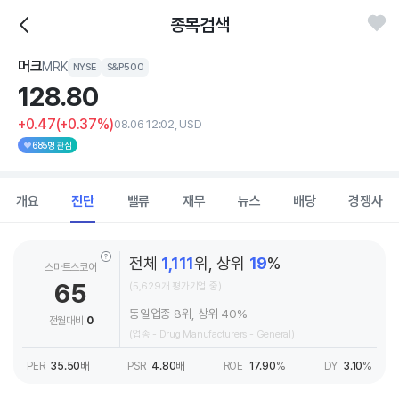
종목검색
머크
MRK
NYSE
S&P500
128.
80
+0.47
(+0.37%)
08.06 12:02, USD
685명 관심
개요
진단
밸류
재무
뉴스
배당
경쟁사
전체
1,111
위, 상위
19
%
스마트스코어
65
(5,629개 평가기업 중)
동일업종 8위, 상위 40%
전월대비
0
(업종 - Drug Manufacturers - General)
PER
35.50
배
PSR
4.80
배
ROE
17.90
%
DY
3.10
%