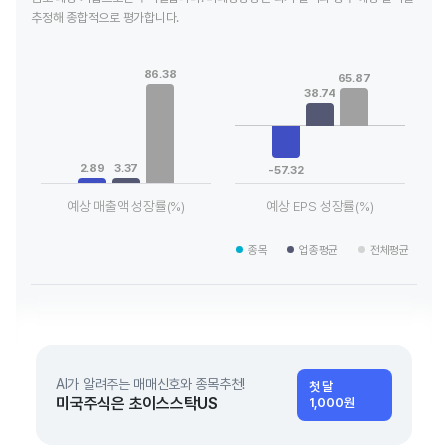
추정해 종합적으로 평가합니다.
Chart
Chart
Bar chart with 3 data series.
Bar chart with 3 data series.
86.38
65.87
View as data table, Chart
View as data table, Chart
38.74
The chart has 1 X axis displaying categories.
The chart has 1 X axis displaying
The chart has 1 Y axis displaying values. Data ranges from 2.
The chart has 1 Y axis displayin
2.89
3.37
-57.32
예상 매출액 성장률(%)
예상 EPS 성장률(%)
End of interactive chart.
End of interactive chart.
종목
업종평균
전체평균
AI가 알려주는 매매신호와 종목추천!
첫 달
미국주식은 초이스스탁US
1,000원