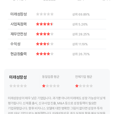
End of interactive chart.
End of interactive chart.
End of interactive chart.
End of inte
미래성장성
상위 69.89%
사업독점력
상위 5.26%
재무안전성
상위 28.25%
수익성
상위 11.19%
현금창출력
상위 26.70%
미래성장성
동일업종 평균
전체기업 평균
미래성장성이 매우 낮은 기업입니다. 과거뿐 아니라 미래에도 성장 가능성이 낮게
평가됩니다. 신제품 출시, 신규사업 진출, M&A 등으로 성장동력이 필요한
기업유형입니다. 향후 비지니스 모델에 대한 명확한 그림이 없다면 성장주 투자
검토 대상 기업으로는 부적절합니다. 미래성장성은 과거 실적과 향후 예상 실적을