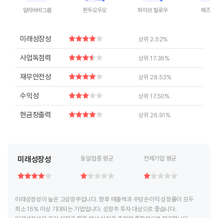
알리바바그룹
핀두오두오
파이브 빌로우
해즈브
End of interactive chart.
End of interactive chart.
End of interactive chart.
End of inte
미래성장성
상위 2.52%
사업독점력
상위 17.36%
재무안전성
상위 28.53%
수익성
상위 17.50%
현금창출력
상위 26.91%
미래성장성
동일업종 평균
전체기업 평균
미래성장성이 높은 고성장주입니다. 향후 매출액과 주당순이익 성장률이 모두
최소 15% 이상 기대되는 기업입니다. 성장주 투자 대상으로 좋습니다.