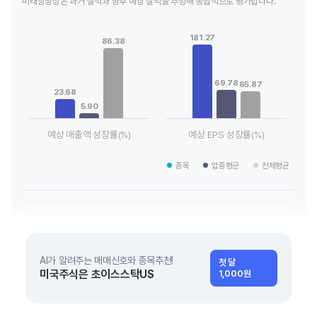
미래성장성은 과거 실적과 향후 예상 실적을 추정해 종합적으로 평가합니다.
Chart
Chart
Bar chart with 3 data series.
Bar chart with 3 data series.
181.27
86.38
View as data table, Chart
View as data table, Chart
The chart has 1 X axis displaying categories.
The chart has 1 X axis displaying
The chart has 1 Y axis displaying values. Data ranges from 5.
The chart has 1 Y axis displayin
69.78
65.87
23.68
5.90
예상 매출액 성장률(%)
예상 EPS 성장률(%)
End of interactive chart.
End of interactive chart.
종목
업종평균
전체평균
AI가 알려주는 매매신호와 종목추천!
첫 달
미국주식은 초이스스탁US
1,000원