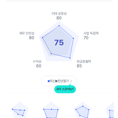
Chart
Chart with 2 data series.
미래 성장성
View as data table, Chart
80
The chart has 1 X axis displaying categories.
The chart has 1 Y axis displaying values. Data ranges from 60 t
재무 안전성
사업 독점력
80
70
75
수익성
현금창출력
60
85
End of interactive chart.
최신
전년동기
과거 스코어는?
알리바바그룹
핀두오두오
파이브 빌로우
해즈브로
Chart with 5 data points.
Chart with 5 data points.
Chart with 5 data points.
Chart with 
View as data table, 알리바바그룹
View as data table, 핀두오두오
View as data table, 파이
View as 
The chart has 1 X axis displaying categories.
The chart has 1 X axis displaying categories.
The chart has 1 X axis displ
The chart h
The chart has 1 Y axis displaying values. Data ranges from 20 t
The chart has 1 Y axis displaying values. Dat
The chart has 1 Y axis displ
The chart h