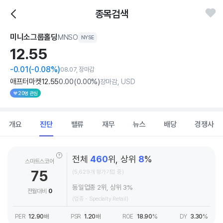
종목검색
미니소그룹홀딩
MNSO
NYSE
12.
55
-0.01
(-0.08%)
08.07, 장마감
애프터마켓
12
.55
0
.00
(
0
.00%)
장마감, USD
20명 관심
개요
진단
밸류
재무
뉴스
배당
경쟁사
전체
460
위, 상위
8
%
스마트스코어
75
(5,629개 평가기업 중)
동일업종 2위, 상위 3%
전월대비
0
(업종 - Specialty Retail)
PER
12.90
배
PSR
1.20
배
ROE
18.90
%
DY
3.30
%