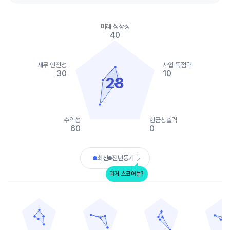
Chart
Chart with 2 data series.
미래 성장성
View as data table, Chart
40
The chart has 1 X axis displaying categories.
The chart has 1 Y axis displaying values. Data ranges from 0 to
재무 안전성
사업 독점력
30
10
28
수익성
현금창출력
60
0
End of interactive chart.
최신
전년동기
과거 스코어는?
컴패스
이엑스피 월드 홀딩스
리/맥스 홀딩스
더글라스 엘리먼
Chart with 5 data points.
Chart with 5 data points.
Chart with 5 data points.
Chart with 
View as data table, 컴패스
View as data table, 이엑스피 월드 홀딩스
View as data table, 리/
View as
The chart has 1 X axis displaying categories.
The chart has 1 X axis displaying categories.
The chart has 1 X axis displ
The chart h
The chart has 1 Y axis displaying values. Data ranges from 10 t
The chart has 1 Y axis displaying values. Data
The chart has 1 Y axis displ
The chart h