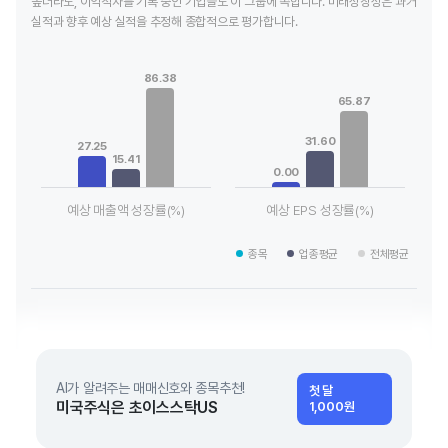
높더라도, 이익적자를 기록 중인 기업들도 이 그룹에 속합니다. 미래성장성은 과거
실적과 향후 예상 실적을 추정해 종합적으로 평가합니다.
Chart
Chart
Bar chart with 3 data series.
Bar chart with 3 data series.
86.38
View as data table, Chart
View as data table, Chart
65.87
The chart has 1 X axis displaying categories.
The chart has 1 X axis displaying
The chart has 1 Y axis displaying values. Data ranges from 15
The chart has 1 Y axis displayin
31.60
27.25
15.41
0.00
예상 매출액 성장률(%)
예상 EPS 성장률(%)
End of interactive chart.
End of interactive chart.
종목
업종평균
전체평균
AI가 알려주는 매매신호와 종목추천!
첫 달
미국주식은 초이스스탁US
1,000원