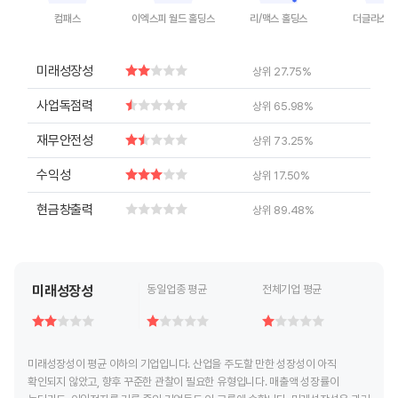
컴패스
이엑스피 월드 홀딩스
리/맥스 홀딩스
더글라스 
End of interactive chart.
End of interactive chart.
End of interactive chart.
End of inte
미래성장성
상위 27.75%
사업독점력
상위 65.98%
재무안전성
상위 73.25%
수익성
상위 17.50%
현금창출력
상위 89.48%
미래성장성
동일업종 평균
전체기업 평균
미래성장성이 평균 이하의 기업입니다. 산업을 주도할 만한 성장성이 아직
확인되지 않았고, 향후 꾸준한 관찰이 필요한 유형입니다. 매출액 성장률이