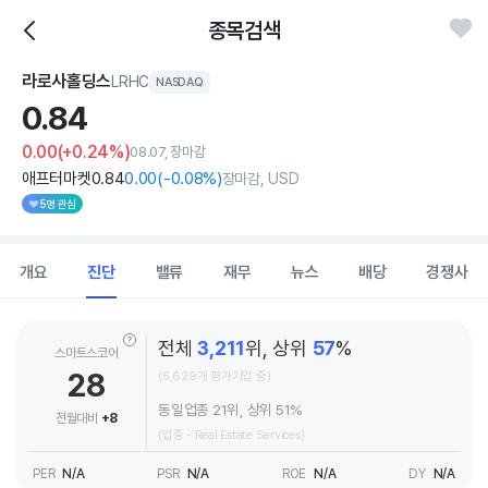
종목검색
라로사홀딩스
LRHC
NASDAQ
0.
84
0.00
(+0.24%)
08.07, 장마감
애프터마켓
0
.84
0
.00
(
-0
.08%)
장마감, USD
5명 관심
개요
진단
밸류
재무
뉴스
배당
경쟁사
전체
3,211
위, 상위
57
%
스마트스코어
28
(5,629개 평가기업 중)
동일업종 21위, 상위 51%
전월대비
+8
(업종 - Real Estate Services)
PER
N/A
PSR
N/A
ROE
N/A
DY
N/A