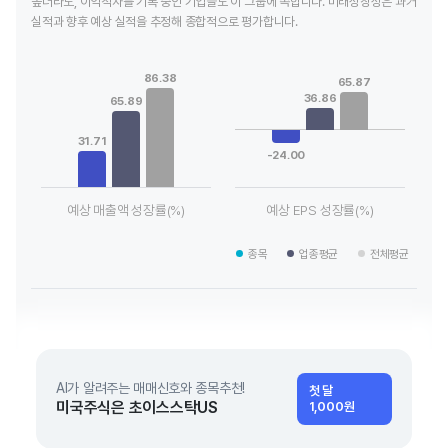
높더라도, 이익적자를 기록 중인 기업들도 이 그룹에 속합니다. 미래성장성은 과거
실적과 향후 예상 실적을 추정해 종합적으로 평가합니다.
Chart
Chart
Bar chart with 3 data series.
Bar chart with 3 data series.
86.38
65.87
View as data table, Chart
View as data table, Chart
36.86
65.89
The chart has 1 X axis displaying categories.
The chart has 1 X axis displaying
The chart has 1 Y axis displaying values. Data ranges from 31
The chart has 1 Y axis displayin
31.71
-24.00
예상 매출액 성장률(%)
예상 EPS 성장률(%)
End of interactive chart.
End of interactive chart.
종목
업종평균
전체평균
AI가 알려주는 매매신호와 종목추천!
첫 달
미국주식은 초이스스탁US
1,000원