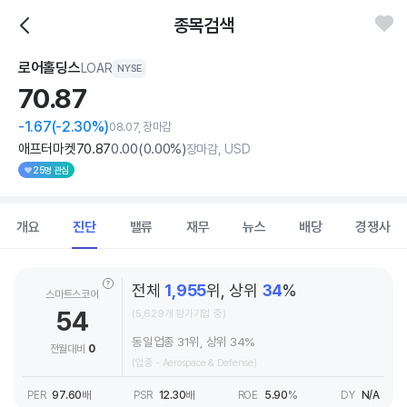
종목검색
로어홀딩스
LOAR
NYSE
70.
87
-1.67
(-2.30%)
08.07, 장마감
애프터마켓
70
.87
0
.00
(
0
.00%)
장마감, USD
25명 관심
개요
진단
밸류
재무
뉴스
배당
경쟁사
전체
1,955
위, 상위
34
%
스마트스코어
54
(5,629개 평가기업 중)
동일업종 31위, 상위 34%
전월대비
0
(업종 - Aerospace & Defense)
PER
97.60
배
PSR
12.30
배
ROE
5.90
%
DY
N/A