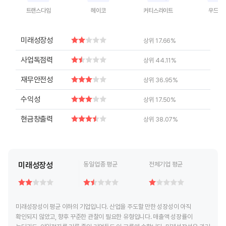
트랜스다임
헤이코
커티스라이트
우드워
End of interactive chart.
End of interactive chart.
End of interactive chart.
End of inte
미래성장성
상위 17.66%
사업독점력
상위 44.11%
재무안전성
상위 36.95%
수익성
상위 17.50%
현금창출력
상위 38.07%
미래성장성
동일업종 평균
전체기업 평균
미래성장성이 평균 이하의 기업입니다. 산업을 주도할 만한 성장성이 아직
확인되지 않았고, 향후 꾸준한 관찰이 필요한 유형입니다. 매출액 성장률이