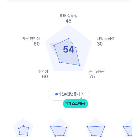
Chart
Chart with 2 data series.
미래 성장성
View as data table, Chart
45
The chart has 1 X axis displaying categories.
The chart has 1 Y axis displaying values. Data ranges from 30 t
재무 안전성
사업 독점력
60
30
54
수익성
현금창출력
60
75
End of interactive chart.
최신
전년동기
과거 스코어는?
트랜스다임
헤이코
커티스라이트
우드워드
Chart with 5 data points.
Chart with 5 data points.
Chart with 5 data points.
Chart with 
View as data table, 트랜스다임
View as data table, 헤이코
View as data table, 커
View as 
The chart has 1 X axis displaying categories.
The chart has 1 X axis displaying categories.
The chart has 1 X axis displ
The chart h
The chart has 1 Y axis displaying values. Data ranges from 40 t
The chart has 1 Y axis displaying values. Data
The chart has 1 Y axis displ
The chart h