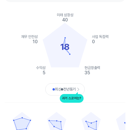
Chart
Chart with 2 data series.
미래 성장성
View as data table, Chart
40
The chart has 1 X axis displaying categories.
The chart has 1 Y axis displaying values. Data ranges from 0 to
재무 안전성
사업 독점력
10
0
18
수익성
현금창출력
5
35
End of interactive chart.
최신
전년동기
과거 스코어는?
넷플릭스
월트디즈니
컴캐스트
워너 브로스 디스
Chart with 5 data points.
Chart with 5 data points.
Chart with 5 data points.
Chart with 
View as data table, 넷플릭스
View as data table, 월트디즈니
View as data table, 컴캐
View as
The chart has 1 X axis displaying categories.
The chart has 1 X axis displaying categories.
The chart has 1 X axis displ
The chart h
The chart has 1 Y axis displaying values. Data ranges from 60 t
The chart has 1 Y axis displaying values. Data
The chart has 1 Y axis displ
The chart h