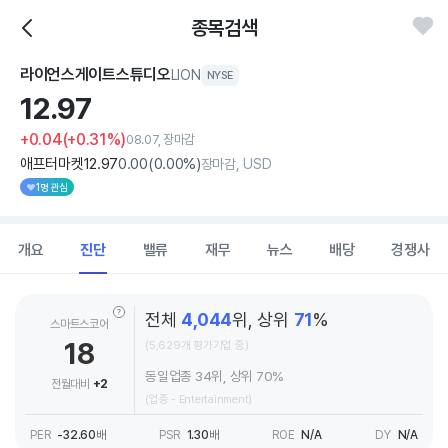
종목검색
라이언스게이트스튜디오
LION
NYSE
12.
97
+0.04
(+0.31%)
08.07, 장마감
애프터마켓
12
.97
0
.00
(
0
.00%)
장마감, USD
1명 관심
개요
진단
밸류
재무
뉴스
배당
경쟁사
전체
4,044
위, 상위
71
%
스마트스코어
18
(5,629개 평가기업 중)
동일업종 34위, 상위 70%
전월대비
+2
(업종 - Entertainment)
PER
-32.60
배
PSR
1.30
배
ROE
N/A
DY
N/A