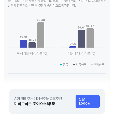
높더라도, 이익적자를 기록 중인 기업들도 이 그룹에 속합니다. 미래성장성은 과거
실적과 향후 예상 실적을 추정해 종합적으로 평가합니다.
Chart
Chart
Bar chart with 3 data series.
Bar chart with 3 data series.
86.38
View as data table, Chart
View as data table, Chart
65.87
The chart has 1 X axis displaying categories.
The chart has 1 X axis displaying
59.61
The chart has 1 Y axis displaying values. Data ranges from 18
The chart has 1 Y axis displayin
27.31
18.21
0.00
예상 매출액 성장률(%)
예상 EPS 성장률(%)
End of interactive chart.
End of interactive chart.
종목
업종평균
전체평균
AI가 알려주는 매매신호와 종목추천!
첫 달
미국주식은 초이스스탁US
1,000원