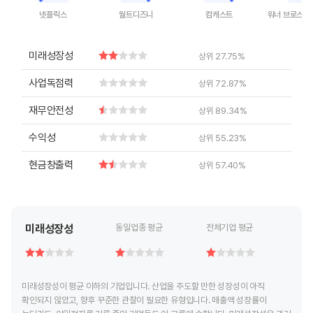
넷플릭스
월트디즈니
컴캐스트
End of interactive chart.
End of interactive chart.
End of interactive chart.
End of inte
미래성장성
상위 27.75%
사업독점력
상위 72.87%
재무안전성
상위 89.34%
수익성
상위 55.23%
현금창출력
상위 57.40%
미래성장성
동일업종 평균
전체기업 평균
미래성장성이 평균 이하의 기업입니다. 산업을 주도할 만한 성장성이 아직
확인되지 않았고, 향후 꾸준한 관찰이 필요한 유형입니다. 매출액 성장률이