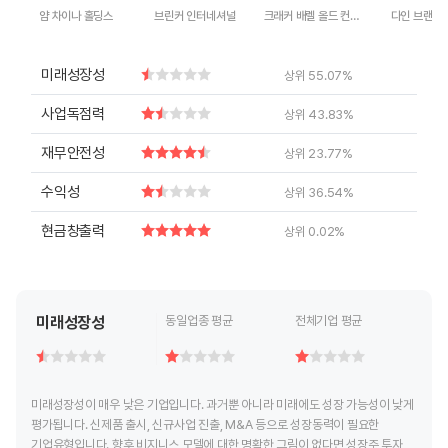
얌 차이나 홀딩스
브린커 인터네셔널
크래커 배렐 올드 컨트리 스토어
다인 브랜즈
End of interactive chart.
End of interactive chart.
End of interactive chart.
End of inte
미래성장성
상위 55.07%
사업독점력
상위 43.83%
재무안전성
상위 23.77%
수익성
상위 36.54%
현금창출력
상위 0.02%
미래성장성
동일업종 평균
전체기업 평균
미래성장성이 매우 낮은 기업입니다. 과거뿐 아니라 미래에도 성장 가능성이 낮게
평가됩니다. 신제품 출시, 신규사업 진출, M&A 등으로 성장동력이 필요한
기업유형입니다. 향후 비지니스 모델에 대한 명확한 그림이 없다면 성장주 투자