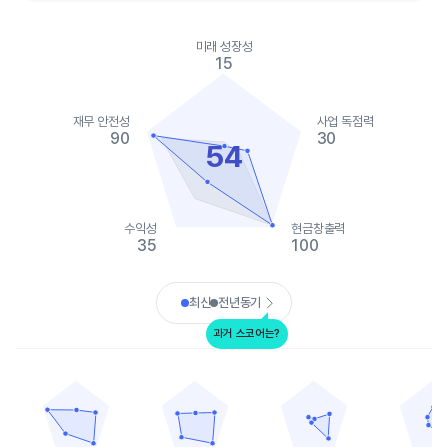
Chart
Chart with 2 data series.
미래 성장성
View as data table, Chart
15
The chart has 1 X axis displaying categories.
The chart has 1 Y axis displaying values. Data ranges from 15 t
재무 안전성
사업 독점력
90
30
54
수익성
현금창출력
35
100
End of interactive chart.
최신
전년동기
과거 스코어는?
얌 차이나 홀딩스
브린커 인터네셔널
크래커 배렐 올드 컨트리 스토어
다인 브랜즈 글로벌
Chart with 5 data points.
Chart with 5 data points.
Chart with 5 data points.
Chart with 
View as data table, 얌 차이나 홀딩스
View as data table, 브린커 인터네셔널
View as data table, 
View as
The chart has 1 X axis displaying categories.
The chart has 1 X axis displaying categories.
The chart has 1 X axis displ
The chart h
The chart has 1 Y axis displaying values. Data ranges from 30 t
The chart has 1 Y axis displaying values. Dat
The chart has 1 Y axis displ
The chart h