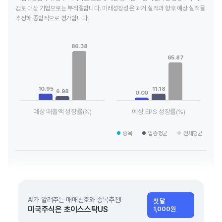
검토 대상 기업으로는 부적절합니다. 미래성장성은 과거 실적과 향후 예상 실적을
추정해 종합적으로 평가합니다.
Chart
Chart
Bar chart with 3 data series.
Bar chart with 3 data series.
86.38
View as data table, Chart
View as data table, Chart
65.87
The chart has 1 X axis displaying categories.
The chart has 1 X axis displaying
The chart has 1 Y axis displaying values. Data ranges from 6.
The chart has 1 Y axis displayin
10.95
11.18
6.98
0.00
예상 매출액 성장률(%)
예상 EPS 성장률(%)
End of interactive chart.
End of interactive chart.
종목
업종평균
전체평균
AI가 알려주는 매매신호와 종목추천!
첫 달
미국주식은 초이스스탁US
1,000원