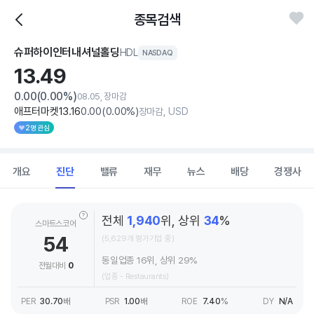
종목검색
슈퍼하이인터내셔널홀딩
HDL
NASDAQ
13.
49
0.00
(0.00%)
08.05, 장마감
애프터마켓
13
.16
0
.00
(
0
.00%)
장마감, USD
2명 관심
개요
진단
밸류
재무
뉴스
배당
경쟁사
전체
1,940
위, 상위
34
%
스마트스코어
54
(5,629개 평가기업 중)
동일업종 16위, 상위 29%
전월대비
0
(업종 - Restaurants)
PER
30.70
배
PSR
1.00
배
ROE
7.40
%
DY
N/A