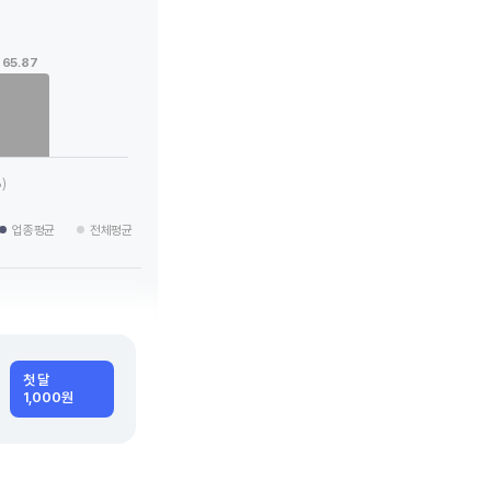
65.87
 categories.
g values. Data ranges from 2.24 to 65.87.
)
업종평균
전체평균
첫 달
1,000원