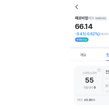
페로비알
FER
NASDAQ
66.
14
-0.41
(-0.62%)
08.06 
9명 관심
개요
스마트스코어
55
(5
동
전월대비
0
(업종
PER
45.90
배