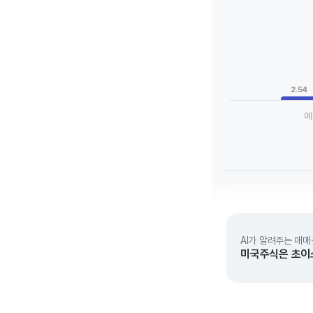
Chart
Bar chart with 3 da
View as data tab
The chart has 1 X a
The chart has 1 Y a
2.54
예
End of interactive 
AI가 알려주는 매매
미국주식은 초이