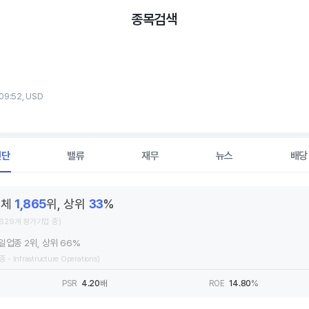
종목검색
09:52, USD
진단
밸류
재무
뉴스
배당
전체
1,865
위, 상위
33
%
,629개 평가기업 중)
일업종 2위, 상위 66%
 - Infrastructure Operations)
PSR
4.20
배
ROE
14.80
%