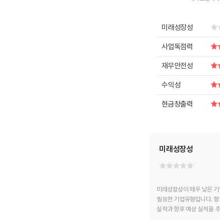
End of intera
미래성장성
사업독점력
재무안전성
수익성
현금창출력
미래성장성
미래성장성이 매우 낮은 기
필요한 기업유형입니다. 향
실적과 향후 예상 실적을 