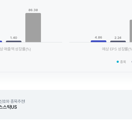
Chart
ta series.
Bar chart with 3 data series.
86.38
le, Chart
View as data table, Chart
xis displaying categories.
The chart has 1 X axis displaying
xis displaying values. Data ranges from 1.4 to 86.38.
The chart has 1 Y axis displayin
4.86
1.40
2.24
상 매출액 성장률(%)
예상 EPS 성장률(%
chart.
End of interactive chart.
종목
신호와 종목추천!
스스탁US