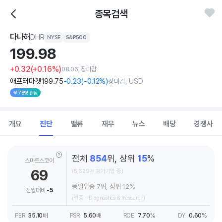
종목검색
다나허
DHR
NYSE
S&P500
199.
98
+0.32
(+0.16%)
08.06, 장마감
애프터마켓
199
.75
-0
.23
(
-0
.12%)
장마감, USD
78명 관심
개요
진단
밸류
재무
뉴스
배당
경쟁사
전체
854
위, 상위
15
%
스마트스코어
69
(5,629개 평가기업 중)
동일업종 7위, 상위 12%
전월대비
-5
(업종 - Diagnostics & Research)
PER
35.10
배
PSR
5.60
배
ROE
7.70
%
DY
0.60
%