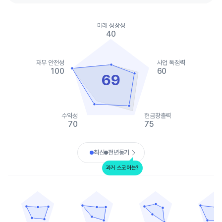
Chart
Chart with 2 data series.
미래 성장성
View as data table, Chart
40
The chart has 1 X axis displaying categories.
The chart has 1 Y axis displaying values. Data ranges from 40 t
재무 안전성
사업 독점력
100
60
69
수익성
현금창출력
70
75
End of interactive chart.
최신
전년동기
과거 스코어는?
써모 피셔 사이언티픽
애보트 래버러토리
벡턴 디킨슨 앤드 컴퍼니
애질런트 테크놀러
Chart with 5 data points.
Chart with 5 data points.
Chart with 5 data points.
Chart with 
View as data table, 써모 피셔 사이언티픽
View as data table, 애보트 래버러토리
View as data table, 벡
View as
The chart has 1 X axis displaying categories.
The chart has 1 X axis displaying categories.
The chart has 1 X axis displ
The chart h
The chart has 1 Y axis displaying values. Data ranges from 20 t
The chart has 1 Y axis displaying values. Dat
The chart has 1 Y axis displ
The chart h