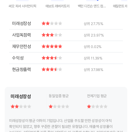
써모 피셔 사이언티픽
애보트 래버러토리
벡턴 디킨슨 앤드 컴퍼니
End of interactive chart.
End of interactive chart.
End of interactive chart.
End of inte
미래성장성
상위 27.75%
사업독점력
상위 23.97%
재무안전성
상위 0.02%
수익성
상위 11.39%
현금창출력
상위 37.98%
미래성장성
동일업종 평균
전체기업 평균
미래성장성이 평균 이하의 기업입니다. 산업을 주도할 만한 성장성이 아직
확인되지 않았고, 향후 꾸준한 관찰이 필요한 유형입니다. 매출액 성장률이