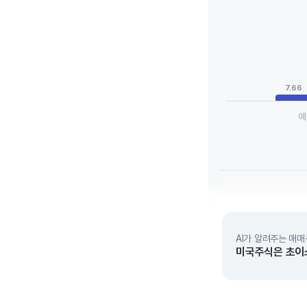
Chart
Bar chart with 3 da
View as data tab
The chart has 1 X a
The chart has 1 Y a
7.66
예
End of interactive 
AI가 알려주는 매매
미국주식은 초이