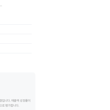
내디언 내셔널 레일웨이
노포크서던
올드 도
tive chart.
End of interactive chart.
End of interac
유형입니다. 매출액 성장률이
으로 평가합니다.