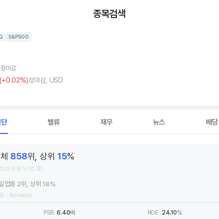
종목검색
Q
S&P500
, 장마감
(
+0
.02%)
장마감, USD
진단
밸류
재무
뉴스
배당
전체
858
위, 상위
15
%
,629개 평가기업 중)
일업종 2위, 상위 18%
종 - Railroads)
PSR
6.40
배
ROE
24.10
%