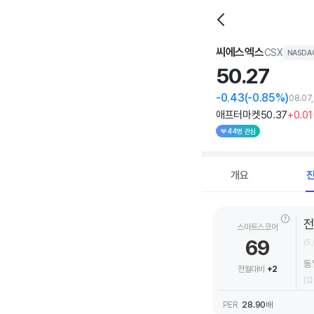
씨에스엑스
CSX
NASDA
50.
27
-0.43
(-0.85%)
08.07
애프터마켓
50
.37
+0
.01
44명 관심
개요
스마트스코어
69
(5
동
전월대비
+2
(업
PER
28.90
배