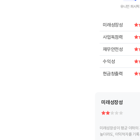
유니언 퍼시픽
End of intera
미래성장성
사업독점력
재무안전성
수익성
현금창출력
미래성장성
미래성장성이 평균 이하의 
높더라도, 이익적자를 기록