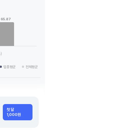
65.87
 categories.
g values. Data ranges from 28.75 to 65.87.
)
업종평균
전체평균
첫 달
1,000원