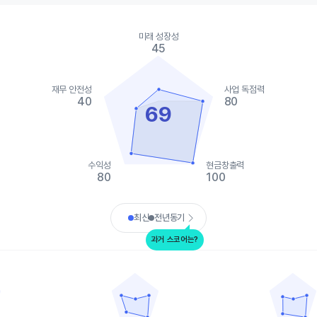
ies.
미래 성장성
, Chart
45
s displaying categories.
s displaying values. Data ranges from 25 to 100.
재무 안전성
사업 독점력
40
80
69
수익성
현금창출력
80
100
art.
최신
전년동기
과거 스코어는?
캐내디언 퍼시픽 레일웨이
캐내디언 내셔널 레일웨
data points.
Chart with 5 data points.
Chart with 5 
ta table, 유니언 퍼시픽
View as data table, 캐내디언 퍼시픽 레일웨이
View as d
 1 X axis displaying categories.
The chart has 1 X axis displaying categories.
The chart has 
 1 Y axis displaying values. Data ranges from 10 to 100.
The chart has 1 Y axis displaying values. Data
The chart has