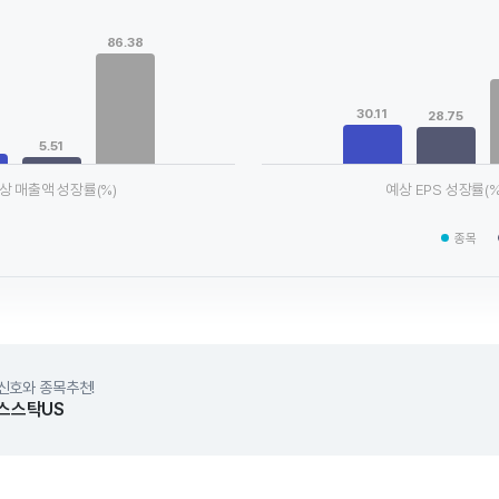
Chart
ta series.
Bar chart with 3 data series.
86.38
le, Chart
View as data table, Chart
xis displaying categories.
The chart has 1 X axis displaying
xis displaying values. Data ranges from 5.51 to 86.38.
The chart has 1 Y axis displayin
30.11
28.75
5.51
상 매출액 성장률(%)
예상 EPS 성장률(%
chart.
End of interactive chart.
종목
신호와 종목추천!
스스탁US