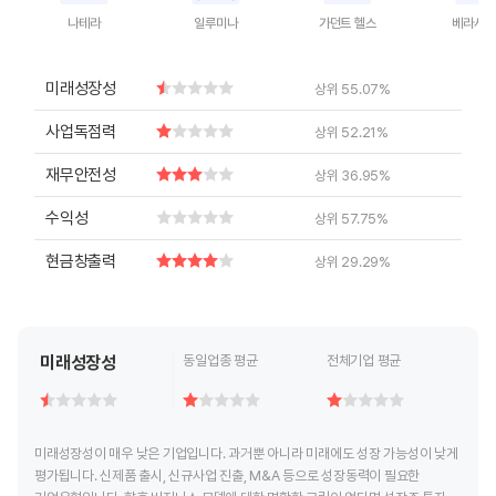
나테라
일루미나
가던트 헬스
베라사이
End of interactive chart.
End of interactive chart.
End of interactive chart.
End of inte
미래성장성
상위 55.07%
사업독점력
상위 52.21%
재무안전성
상위 36.95%
수익성
상위 57.75%
현금창출력
상위 29.29%
미래성장성
동일업종 평균
전체기업 평균
미래성장성이 매우 낮은 기업입니다. 과거뿐 아니라 미래에도 성장 가능성이 낮게
평가됩니다. 신제품 출시, 신규사업 진출, M&A 등으로 성장동력이 필요한