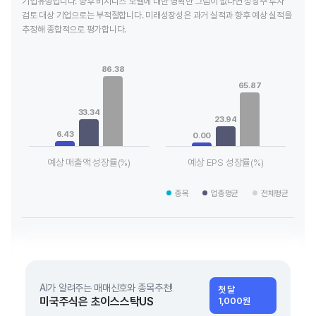
기업유형입니다. 향후 비지니스 모델에 대한 명확한 그림이 없다면 성장주 투자
검토 대상 기업으로는 부적절합니다. 미래성장성은 과거 실적과 향후 예상 실적을
추정해 종합적으로 평가합니다.
Chart
Chart
Bar chart with 3 data series.
Bar chart with 3 data series.
86.38
View as data table, Chart
View as data table, Chart
65.87
The chart has 1 X axis displaying categories.
The chart has 1 X axis displaying
The chart has 1 Y axis displaying values. Data ranges from 6.
The chart has 1 Y axis displayin
33.34
23.94
6.43
0.00
예상 매출액 성장률(%)
예상 EPS 성장률(%)
End of interactive chart.
End of interactive chart.
종목
업종평균
전체평균
AI가 알려주는 매매신호와 종목추천!
첫 달
미국주식은 초이스스탁US
1,000원