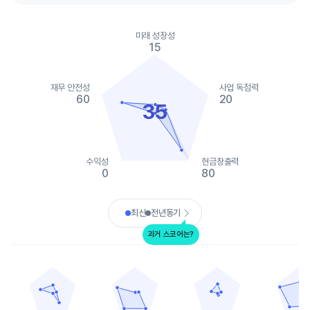
Chart
Chart with 2 data series.
미래 성장성
View as data table, Chart
15
The chart has 1 X axis displaying categories.
The chart has 1 Y axis displaying values. Data ranges from 0 to
재무 안전성
사업 독점력
60
20
35
수익성
현금창출력
0
80
End of interactive chart.
최신
전년동기
과거 스코어는?
나테라
일루미나
가던트 헬스
베라사이트
Chart with 5 data points.
Chart with 5 data points.
Chart with 5 data points.
Chart with 
View as data table, 나테라
View as data table, 일루미나
View as data table, 가던
View as 
The chart has 1 X axis displaying categories.
The chart has 1 X axis displaying categories.
The chart has 1 X axis displ
The chart h
The chart has 1 Y axis displaying values. Data ranges from 0 to
The chart has 1 Y axis displaying values. Data
The chart has 1 Y axis displ
The chart h