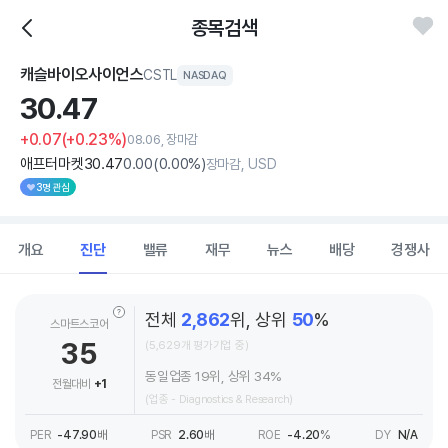
종목검색
캐슬바이오사이언스
CSTL
NASDAQ
30.
47
+0.07
(+0.23%)
08.06, 장마감
애프터마켓
30
.47
0
.00
(
0
.00%)
장마감, USD
3명 관심
개요
진단
밸류
재무
뉴스
배당
경쟁사
전체
2,862
위, 상위
50
%
스마트스코어
35
(5,629개 평가기업 중)
동일업종 19위, 상위 34%
전월대비
+1
(업종 - Diagnostics & Research)
PER
-47.90
배
PSR
2.60
배
ROE
-4.20
%
DY
N/A