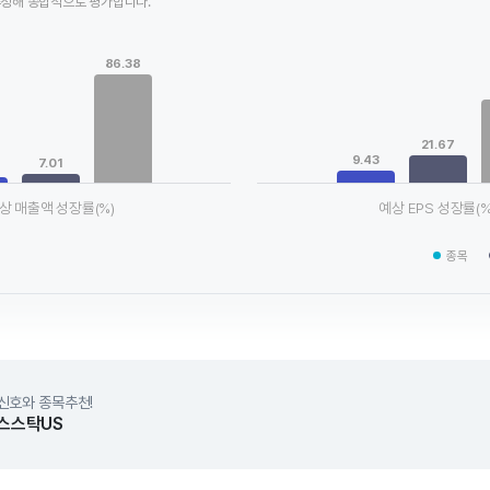
추정해 종합적으로 평가합니다.
Chart
ta series.
Bar chart with 3 data series.
86.38
le, Chart
View as data table, Chart
xis displaying categories.
The chart has 1 X axis displaying
axis displaying values. Data ranges from 4.66 to 86.38.
The chart has 1 Y axis displayin
21.67
9.43
7.01
상 매출액 성장률(%)
예상 EPS 성장률(%
chart.
End of interactive chart.
종목
신호와 종목추천!
스스탁US