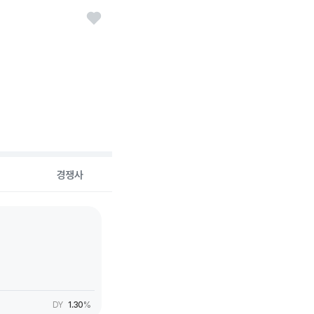
경쟁사
DY
1.30
%