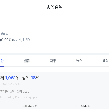
종목검색
, 장마감
(
0
.00%)
장마감, USD
진단
밸류
재무
뉴스
배당
전체
1,061
위, 상위
18
%
,629개 평가기업 중)
일업종 10위, 상위 32%
종 - Building Products & Equipment)
PSR
3.00
배
ROE
41.10
%