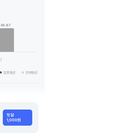
65.87
 categories.
g values. Data ranges from 9.43 to 65.87.
)
업종평균
전체평균
첫 달
1,000원