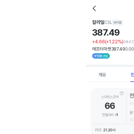
칼라일
CSL
NYSE
387.
49
+4.66
(+1.22%)
08.07
애프터마켓
387
.49
0
.00
16명 관심
개요
스마트스코어
66
(5
동
전월대비
-1
(업
PER
21.20
배