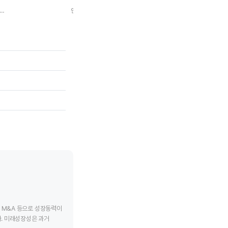
스트롱 월드 인더스트리즈
인스톨드 빌딩 프로덕츠
루이지애나-퍼시
tive chart.
End of interactive chart.
End of interac
, M&A 등으로 성장동력이
. 미래성장성은 과거