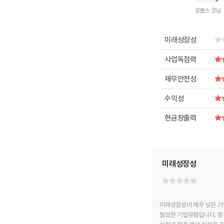
오웬스 코닝
End of intera
미래성장성
사업독점력
재무안전성
수익성
현금창출력
미래성장성
미래성장성이 매우 낮은 기
필요한 기업유형입니다. 향