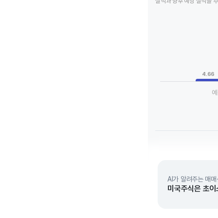
실적과 향후 예상 실적을 
Chart
Bar chart with 3 da
View as data tab
The chart has 1 X a
The chart has 1 Y 
4.66
예
End of interactive 
AI가 알려주는 매매
미국주식은 초이