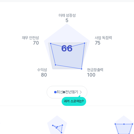
ies.
미래 성장성
, Chart
5
s displaying categories.
s displaying values. Data ranges from 5 to 100.
재무 안전성
사업 독점력
70
75
66
수익성
현금창출력
80
100
art.
최신
전년동기
과거 스코어는?
빌더스 퍼스트소스
암스트롱 월드 인더스트
data points.
Chart with 5 data points.
Chart with 5 
ta table, 오웬스 코닝
View as data table, 빌더스 퍼스트소스
View as d
 1 X axis displaying categories.
The chart has 1 X axis displaying categories.
The chart has 
 1 Y axis displaying values. Data ranges from 0 to 100.
The chart has 1 Y axis displaying values. Data
The chart has