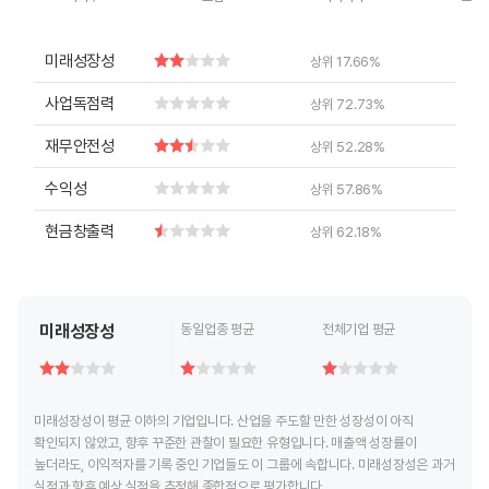
End of interactive chart.
End of interactive chart.
End of interactive chart.
End of inte
미래성장성
상위 17.66%
사업독점력
상위 72.73%
재무안전성
상위 52.28%
수익성
상위 57.86%
현금창출력
상위 62.18%
미래성장성
동일업종 평균
전체기업 평균
미래성장성이 평균 이하의 기업입니다. 산업을 주도할 만한 성장성이 아직
확인되지 않았고, 향후 꾸준한 관찰이 필요한 유형입니다. 매출액 성장률이
높더라도, 이익적자를 기록 중인 기업들도 이 그룹에 속합니다. 미래성장성은 과거
실적과 향후 예상 실적을 추정해 종합적으로 평가합니다.