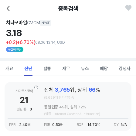
종목검색
치타모바일
CMCM
NYSE
3.
18
+0.2
(+6.70%)
08.06 13:14, USD
2명 관심
개요
진단
밸류
재무
뉴스
배당
경쟁사
전체
3,765
위, 상위
66
%
스마트스코어
21
(5,629개 평가기업 중)
동일업종 49위, 상위 72%
전월대비
0
(업종 - Internet Content & Information)
PER
-2.40
배
PSR
0.50
배
ROE
-14.70
%
DY
N/A