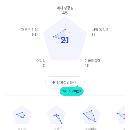
Chart
Chart with 2 data series.
미래 성장성
View as data table, Chart
45
The chart has 1 X axis displaying categories.
The chart has 1 Y axis displaying values. Data ranges from 0 to
재무 안전성
사업 독점력
50
0
21
수익성
현금창출력
0
10
End of interactive chart.
최신
전년동기
과거 스코어는?
바이두
스냅
비리비리
조이
Chart with 5 data points.
Chart with 5 data points.
Chart with 5 data points.
Chart with 
View as data table, 바이두
View as data table, 스냅
View as data table, 비리
View as 
The chart has 1 X axis displaying categories.
The chart has 1 X axis displaying categories.
The chart has 1 X axis displ
The chart h
The chart has 1 Y axis displaying values. Data ranges from 15 t
The chart has 1 Y axis displaying values. Data
The chart has 1 Y axis displ
The chart h
바이두
스냅
비리비리
조이