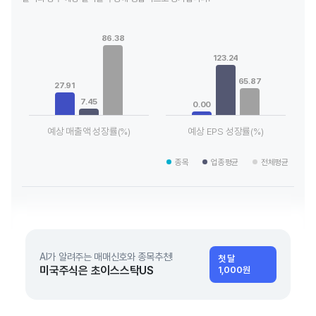
Chart
Chart
Bar chart with 3 data series.
Bar chart with 3 data series.
86.38
View as data table, Chart
View as data table, Chart
The chart has 1 X axis displaying categories.
The chart has 1 X axis displaying
123.24
The chart has 1 Y axis displaying values. Data ranges from 7.
The chart has 1 Y axis displayin
65.87
27.91
7.45
0.00
예상 매출액 성장률(%)
예상 EPS 성장률(%)
End of interactive chart.
End of interactive chart.
종목
업종평균
전체평균
AI가 알려주는 매매신호와 종목추천!
첫 달
미국주식은 초이스스탁US
1,000원