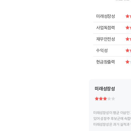
End of intera
미래성장성
사업독점력
재무안전성
수익성
현금창출력
미래성장성
미래성장성이 평균 이상인 
있어 성장주 후보군에 속합
미래성장성은 과거 실적과 