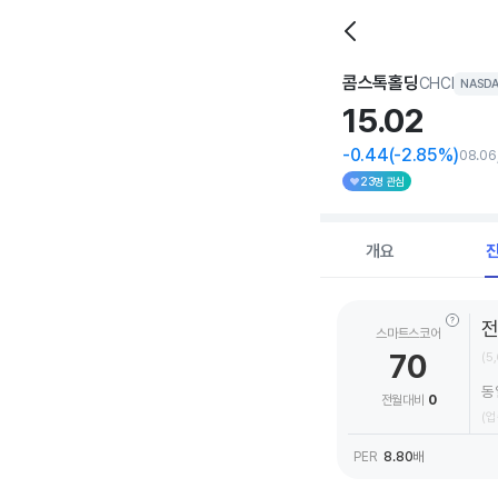
콤스톡홀딩
CHCI
NASD
15.
02
-0.44
(-2.85%)
08.0
23명 관심
개요
스마트스코어
70
(5
동
전월대비
0
(업종
PER
8.80
배