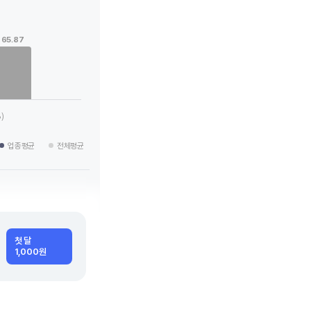
65.87
 categories.
g values. Data ranges from 19.43 to 65.87.
)
업종평균
전체평균
첫 달
1,000원