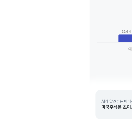
Chart
Bar chart with 3 da
View as data tab
The chart has 1 X a
The chart has 1 Y 
22.64
예
End of interactive 
AI가 알려주는 매매
미국주식은 초이