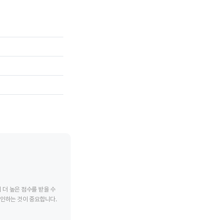
tive chart.
End of interactive chart.
End of interac
더 높은 점수를 받을 수
확인하는 것이 중요합니다.