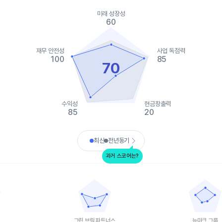
ies.
미래 성장성
, Chart
60
s displaying categories.
s displaying values. Data ranges from 20 to 100.
재무 안전성
사업 독점력
100
85
70
수익성
현금창출력
85
20
art.
최신
전년동기
과거 스코어는?
그린 브릭 파트너스
뉴마크 그룹
data points.
Chart with 5 data points.
Chart with 5 
ta table, 하워드 휴즈
View as data table, 그린 브릭 파트너스
View as da
 1 X axis displaying categories.
The chart has 1 X axis displaying categories.
The chart has 
 1 Y axis displaying values. Data ranges from 30 to 85.
The chart has 1 Y axis displaying values. Data
The chart has
그린 브릭 파트너스
뉴마크 그룹