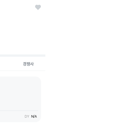
경쟁사
DY
N/A