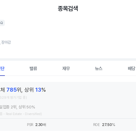
종목검색
AQ
6, 장마감
진단
밸류
재무
뉴스
배당
전체
785
위, 상위
13
%
,629개 평가기업 중)
일업종 2위, 상위 50%
 - Real Estate - Diversified)
PSR
2.30
배
ROE
27.50
%