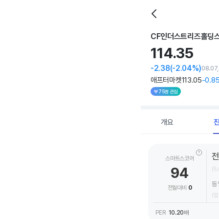
CF인더스트리즈홀딩
114.
35
-2.38
(-2.04%)
08.07
애프터마켓
113
.05
-0
.8
75명 관심
개요
스마트스코어
94
(5
동
전월대비
0
(업종
PER
10.20
배