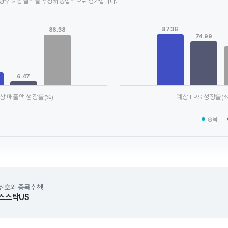
향후 예상 실적을 추정해 종합적으로 평가합니다.
Chart
ta series.
Bar chart with 3 data series.
87.36
86.38
le, Chart
View as data table, Chart
74.99
xis displaying categories.
The chart has 1 X axis displaying
axis displaying values. Data ranges from 6.47 to 86.38.
The chart has 1 Y axis displayin
6.47
상 매출액 성장률(%)
예상 EPS 성장률(%
chart.
End of interactive chart.
종목
신호와 종목추천!
스스탁US