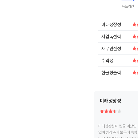
뉴트리엔
End of intera
미래성장성
사업독점력
재무안전성
수익성
현금창출력
미래성장성
미래성장성이 평균 이상인 
있어 성장주 후보군에 속합