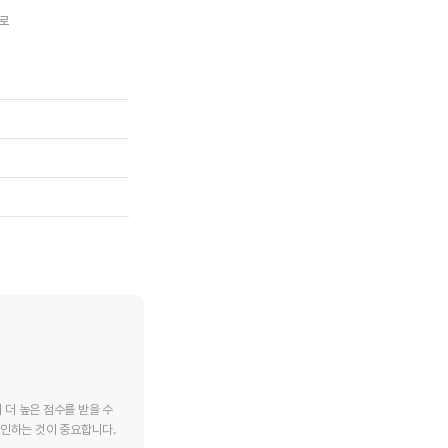
그로
CVR 파트너스
에프엠씨
tive chart.
End of interactive chart.
End of interac
더 높은 점수를 받을 수
확인하는 것이 중요합니다.