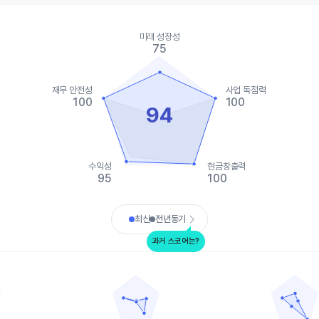
ies.
미래 성장성
, Chart
75
s displaying categories.
s displaying values. Data ranges from 0 to 100.
재무 안전성
사업 독점력
100
100
94
수익성
현금창출력
95
100
art.
최신
전년동기
과거 스코어는?
모자이크 컴퍼니
스코츠 미라클-그로
data points.
Chart with 5 data points.
Chart with 5 
ta table, 뉴트리엔
View as data table, 모자이크 컴퍼니
View as d
 1 X axis displaying categories.
The chart has 1 X axis displaying categories.
The chart has 
 1 Y axis displaying values. Data ranges from 15 to 100.
The chart has 1 Y axis displaying values. Data
The chart has