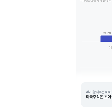
미래성장성은 과거 실적과 
Chart
Bar chart with 3 da
View as data tab
The chart has 1 X a
The chart has 1 Y 
21.79
예
End of interactive 
AI가 알려주는 매매
미국주식은 초이