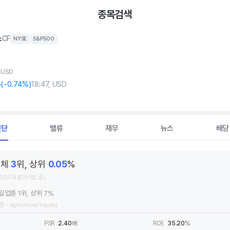
종목검색
스
CF
NYSE
S&P500
, USD
5
(
-0
.74%)
18:47, USD
진단
밸류
재무
뉴스
배당
전체
3
위, 상위
0.05
%
,629개 평가기업 중)
일업종 1위, 상위 7%
 - Agricultural Inputs)
PSR
2.40
배
ROE
35.20
%