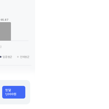
65.87
 categories.
g values. Data ranges from 65.87 to 87.36.
)
업종평균
전체평균
첫 달
1,000원