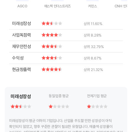
AGCO
애스텍 인더스트리즈
커민스
CNH 인더
End of interactive chart.
End of interactive chart.
End of interactive chart.
End of inte
미래성장성
상위 11.60%
사업독점력
상위 8.28%
재무안전성
상위 32.79%
수익성
상위 8.67%
현금창출력
상위 21.32%
미래성장성
동일업종 평균
전체기업 평균
미래성장성이 평균 이하의 기업입니다. 산업을 주도할 만한 성장성이 아직
확인되지 않았고, 향후 꾸준한 관찰이 필요한 유형입니다. 매출액 성장률이