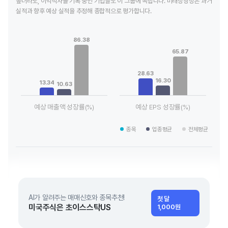
높더라도, 이익적자를 기록 중인 기업들도 이 그룹에 속합니다. 미래성장성은 과거
실적과 향후 예상 실적을 추정해 종합적으로 평가합니다.
Chart
Chart
Bar chart with 3 data series.
Bar chart with 3 data series.
86.38
View as data table, Chart
View as data table, Chart
65.87
The chart has 1 X axis displaying categories.
The chart has 1 X axis displaying
The chart has 1 Y axis displaying values. Data ranges from 10
The chart has 1 Y axis displaying
28.63
16.30
13.34
10.63
예상 매출액 성장률(%)
예상 EPS 성장률(%)
End of interactive chart.
End of interactive chart.
종목
업종평균
전체평균
AI가 알려주는 매매신호와 종목추천!
첫 달
미국주식은 초이스스탁US
1,000원