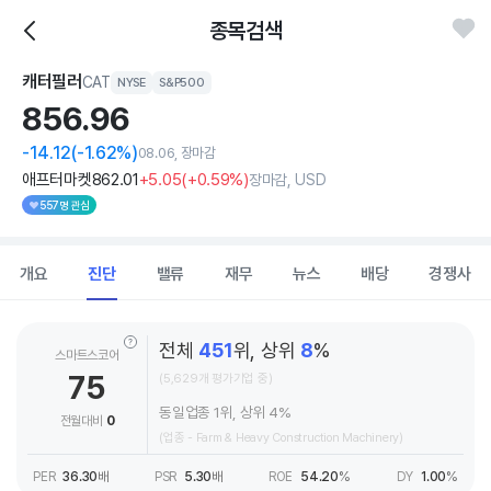
종목검색
캐터필러
CAT
NYSE
S&P500
856.
96
-14.12
(-1.62%)
08.06, 장마감
애프터마켓
862
.01
+5
.05
(
+0
.59%)
장마감, USD
557명 관심
개요
진단
밸류
재무
뉴스
배당
경쟁사
전체
451
위, 상위
8
%
스마트스코어
75
(5,629개 평가기업 중)
동일업종 1위, 상위 4%
전월대비
0
(업종 - Farm & Heavy Construction Machinery)
PER
36.30
배
PSR
5.30
배
ROE
54.20
%
DY
1.00
%