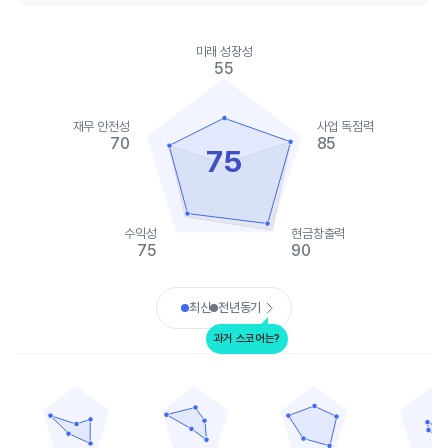
Chart
Chart with 2 data series.
미래 성장성
View as data table, Chart
55
The chart has 1 X axis displaying categories.
The chart has 1 Y axis displaying values. Data ranges from 0 to
재무 안전성
사업 독점력
70
85
75
수익성
현금창출력
75
90
End of interactive chart.
최신
전년동기
과거 스코어는?
AGCO
애스텍 인더스트리즈
커민스
CNH 인더스트리
Chart with 5 data points.
Chart with 5 data points.
Chart with 5 data points.
Chart with 
View as data table, AGCO
View as data table, 애스텍 인더스트리즈
View as data table, 커민스
View as
The chart has 1 X axis displaying categories.
The chart has 1 X axis displaying categories.
The chart has 1 X axis displ
The chart h
The chart has 1 Y axis displaying values. Data ranges from 0 to
The chart has 1 Y axis displaying values. Dat
The chart has 1 Y axis displ
The chart h