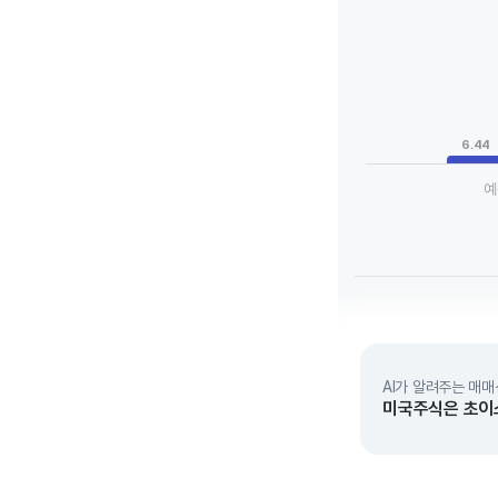
Chart
Bar chart with 3 da
View as data tab
The chart has 1 X a
The chart has 1 Y 
6.44
예
End of interactive 
AI가 알려주는 매매
미국주식은 초이