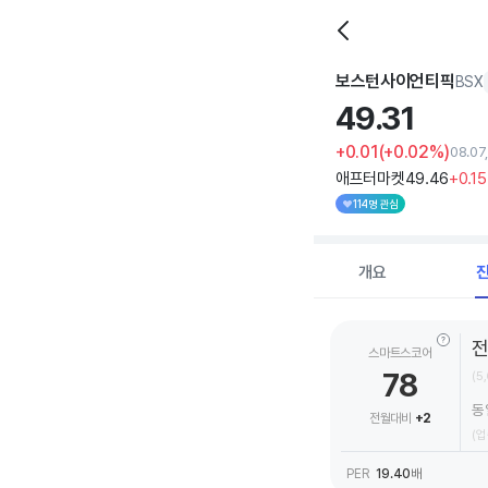
보스턴사이언티픽
BSX
49.
31
+0.01
(+0.02%)
08.07
애프터마켓
49
.46
+0
.15
114명 관심
개요
스마트스코어
78
(5
동
전월대비
+2
(업
PER
19.40
배