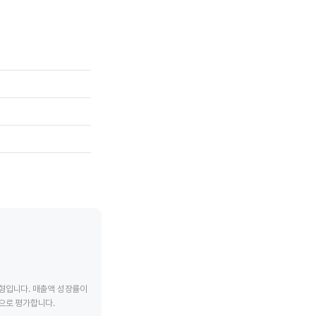
메드트로닉
에드워즈 라이
tive chart.
End of interactive chart.
End of interac
유형입니다. 매출액 성장률이
으로 평가합니다.