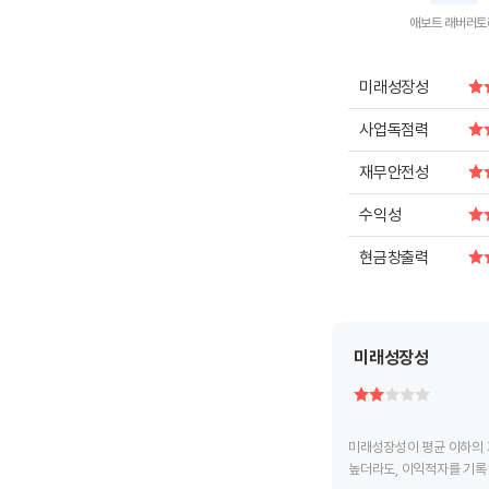
애보트 래버러토
End of intera
미래성장성
사업독점력
재무안전성
수익성
현금창출력
미래성장성
미래성장성이 평균 이하의 
높더라도, 이익적자를 기록