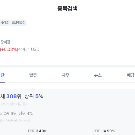
종목검색
NYSE
S&P500
, 장마감
(
+0
.03%)
장마감, USD
진단
밸류
재무
뉴스
배당
전체
308
위, 상위
5
%
,629개 평가기업 중)
일업종 6위, 상위 4%
종 - Medical Devices)
PSR
3.40
배
ROE
14.90
%