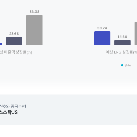
Chart
ta series.
Bar chart with 3 data series.
86.38
le, Chart
View as data table, Chart
xis displaying categories.
The chart has 1 X axis displaying
axis displaying values. Data ranges from 6.44 to 86.38.
The chart has 1 Y axis displayin
38.74
23.68
14.66
상 매출액 성장률(%)
예상 EPS 성장률(%
chart.
End of interactive chart.
종목
신호와 종목추천!
스스탁US