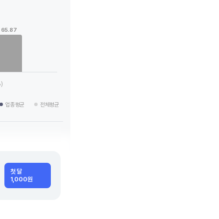
65.87
 categories.
g values. Data ranges from 14.66 to 65.87.
)
업종평균
전체평균
첫 달
1,000원