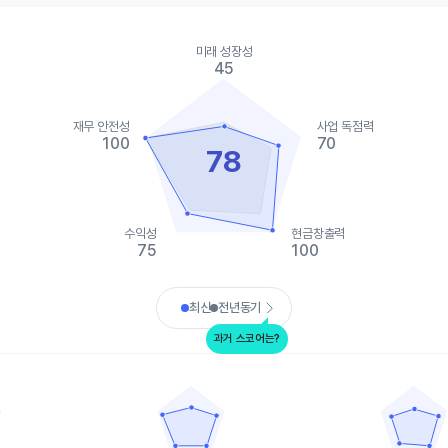
ies.
미래 성장성
, Chart
45
s displaying categories.
s displaying values. Data ranges from 45 to 100.
재무 안전성
사업 독점력
100
70
78
수익성
현금창출력
75
100
art.
최신
전년동기
과거 스코어는?
인튜이티브 서지컬
스트라이커
data points.
Chart with 5 data points.
Chart with 5 
ata table, 애보트 래버러토리
View as data table, 인튜이티브 서지컬
View as da
 1 X axis displaying categories.
The chart has 1 X axis displaying categories.
The chart has 
 1 Y axis displaying values. Data ranges from 20 to 100.
The chart has 1 Y axis displaying values. Data
The chart has