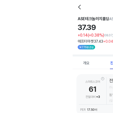
ASE테크놀러지홀딩
A
37.
39
+0.14
(+0.38%)
08.07
애프터마켓
37
.43
+0
.0
775명 관심
개요
스마트스코어
61
(5
동
전월대비
+3
(업
PER
17.50
배