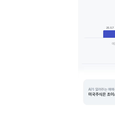
Chart
Bar chart with 3 da
View as data tab
The chart has 1 X a
The chart has 1 Y 
25.57
예
End of interactive 
AI가 알려주는 매매
미국주식은 초이