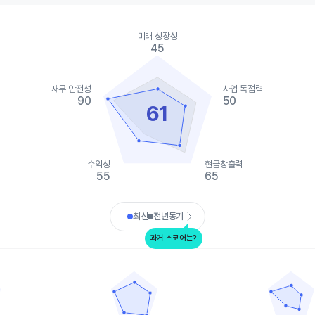
ies.
미래 성장성
, Chart
45
s displaying categories.
s displaying values. Data ranges from 40 to 90.
재무 안전성
사업 독점력
90
50
61
수익성
현금창출력
55
65
art.
최신
전년동기
과거 스코어는?
유나이티드 마이크로일렉트로닉스
앰코 테크놀러지
data points.
Chart with 5 data points.
Chart with 5 
ta table, TSMC
View as data table, 유나이티드 마이크로일
View as da
 1 X axis displaying categories.
The chart has 1 X axis displaying categories.
The chart has 
 1 Y axis displaying values. Data ranges from 85 to 100.
The chart has 1 Y axis displaying values. Data
The chart has