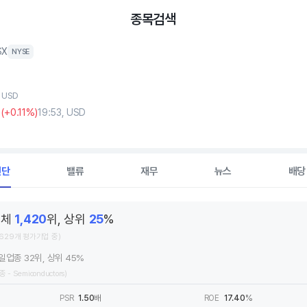
종목검색
SX
NYSE
, USD
4
(
+0
.11%)
19:53, USD
진단
밸류
재무
뉴스
배당
전체
1,420
위, 상위
25
%
,629개 평가기업 중)
일업종 32위, 상위 45%
종 - Semiconductors)
PSR
1.50
배
ROE
17.40
%