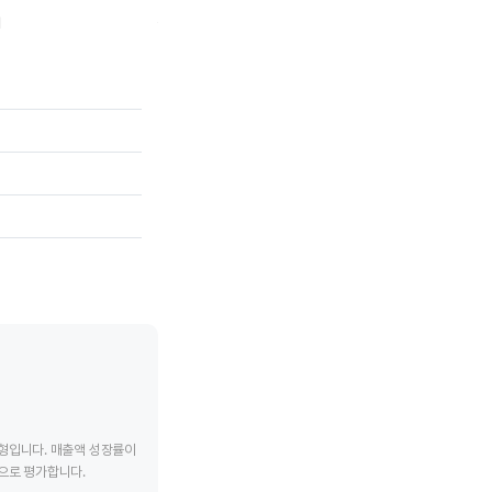
지
칩모스 테크놀러지스
알파앤오메가 반도
tive chart.
End of interactive chart.
End of interac
유형입니다. 매출액 성장률이
으로 평가합니다.