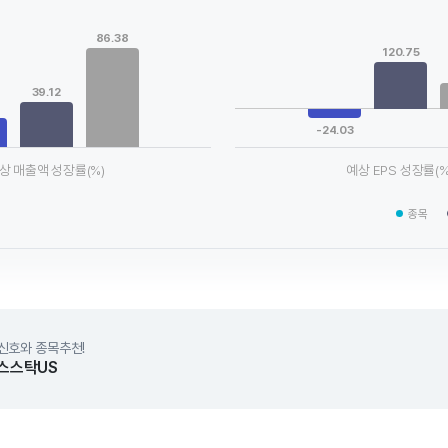
Chart
ta series.
Bar chart with 3 data series.
86.38
le, Chart
View as data table, Chart
120.75
xis displaying categories.
The chart has 1 X axis displaying
axis displaying values. Data ranges from 25.57 to 86.38.
The chart has 1 Y axis displayin
39.12
-24.03
상 매출액 성장률(%)
예상 EPS 성장률(%
chart.
End of interactive chart.
종목
신호와 종목추천!
스스탁US