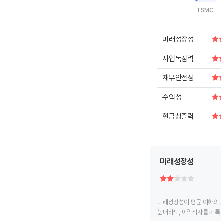
TSMC
End of intera
미래성장성
사업독점력
재무안전성
수익성
현금창출력
미래성장성
미래성장성이 평균 이하의 
높더라도, 이익적자를 기록