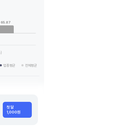
 categories.
65.87
g values. Data ranges from -24.03 to 120.75.
)
업종평균
전체평균
첫 달
1,000원