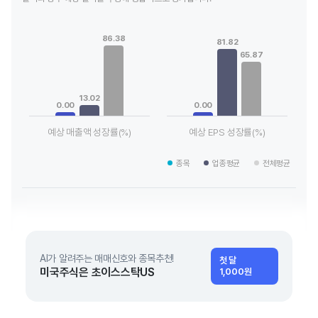
Chart
Chart
Bar chart with 3 data series.
Bar chart with 3 data series.
86.38
View as data table, Chart
View as data table, Chart
81.82
65.87
The chart has 1 X axis displaying categories.
The chart has 1 X axis displaying
The chart has 1 Y axis displaying values. Data ranges from 0 
The chart has 1 Y axis displaying
13.02
0.00
0.00
예상 매출액 성장률(%)
예상 EPS 성장률(%)
End of interactive chart.
End of interactive chart.
종목
업종평균
전체평균
AI가 알려주는 매매신호와 종목추천!
첫 달
미국주식은 초이스스탁US
1,000원