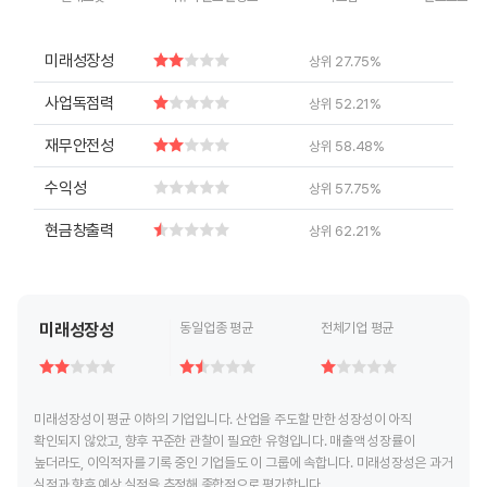
End of interactive chart.
End of interactive chart.
End of interactive chart.
End of inte
미래성장성
상위 27.75%
사업독점력
상위 52.21%
재무안전성
상위 58.48%
수익성
상위 57.75%
현금창출력
상위 62.21%
미래성장성
동일업종 평균
전체기업 평균
미래성장성이 평균 이하의 기업입니다. 산업을 주도할 만한 성장성이 아직
확인되지 않았고, 향후 꾸준한 관찰이 필요한 유형입니다. 매출액 성장률이
높더라도, 이익적자를 기록 중인 기업들도 이 그룹에 속합니다. 미래성장성은 과거
실적과 향후 예상 실적을 추정해 종합적으로 평가합니다.