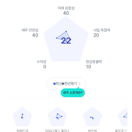
Chart
Chart with 2 data series.
미래 성장성
View as data table, Chart
40
The chart has 1 X axis displaying categories.
The chart has 1 Y axis displaying values. Data ranges from 0 to
재무 안전성
사업 독점력
40
20
22
수익성
현금창출력
0
10
End of interactive chart.
최신
전년동기
과거 스코어는?
원메드넷
이유다 헬스 홀딩스
하트빔
불프로그 AI 홀딩스
Chart with 5 data points.
Chart with 5 data points.
Chart with 5 data points.
Chart with 
View as data table, 원메드넷
View as data table, 이유다 헬스 홀딩스
View as data table, 하트빔
View as 
The chart has 1 X axis displaying categories.
The chart has 1 X axis displaying categories.
The chart has 1 X axis displ
The chart h
The chart has 1 Y axis displaying values. Data ranges from 0 to
The chart has 1 Y axis displaying values. Data
The chart has 1 Y axis displ
The chart h
원메드넷
이유다 헬스 홀딩스
하트빔
불프로그 AI