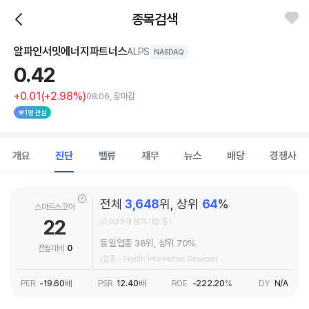
종목검색
알파인서밋에너지파트너스
ALPS
NASDAQ
0.
42
+0.01
(+2.98%)
08.06, 장마감
1명 관심
개요
진단
밸류
재무
뉴스
배당
경쟁사
전체
3,648
위, 상위
64
%
스마트스코어
22
(5,629개 평가기업 중)
동일업종 38위, 상위 70%
전월대비
0
(업종 - Health Information Services)
PER
-19.60
배
PSR
12.40
배
ROE
-222.20
%
DY
N/A