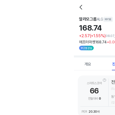
알라모그룹
ALG
NYSE
168.
74
+2.57
(+1.55%)
08.07
애프터마켓
168
.74
+0
.0
2명 관심
개요
스마트스코어
66
(5
동
전월대비
0
(업
PER
20.30
배