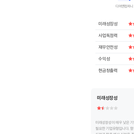
디어앤컴퍼니
End of intera
미래성장성
사업독점력
재무안전성
수익성
현금창출력
미래성장성
미래성장성이 매우 낮은 기
필요한 기업유형입니다. 향