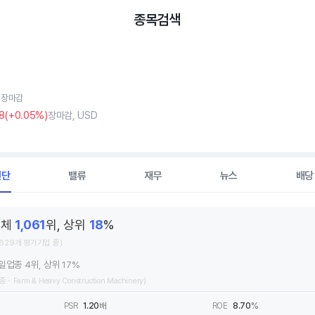
종목검색
, 장마감
8
(
+0
.05%)
장마감, USD
진단
밸류
재무
뉴스
배당
전체
1,061
위, 상위
18
%
,629개 평가기업 중)
일업종 4위, 상위 17%
종 - Farm & Heavy Construction Machinery)
PSR
1.20
배
ROE
8.70
%