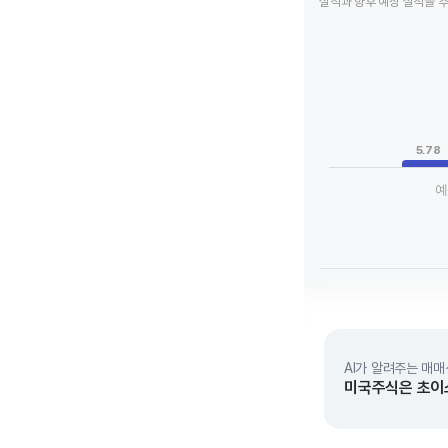
실적과 향후 예상 실적을 
Chart
Bar chart with 3 da
View as data tab
The chart has 1 X a
The chart has 1 Y 
5.78
예
End of interactive 
AI가 알려주는 매매
미국주식은 초이