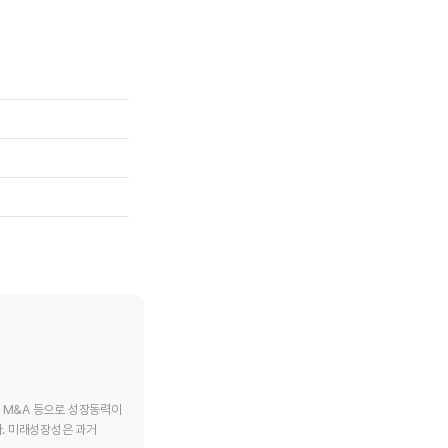
테렉스
AGCO
tive chart.
End of interactive chart.
End of interac
, M&A 등으로 성장동력이
. 미래성장성은 과거