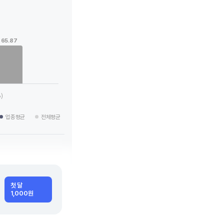
65.87
 categories.
 values. Data ranges from 16.3 to 65.87.
)
업종평균
전체평균
첫 달
1,000원