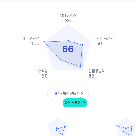
ies.
미래 성장성
, Chart
35
s displaying categories.
s displaying values. Data ranges from 30 to 100.
재무 안전성
사업 독점력
100
60
66
수익성
현금창출력
50
85
art.
최신
전년동기
과거 스코어는?
CNH 인더스트리얼
오시코쉬
data points.
Chart with 5 data points.
Chart with 5 
ata table, 디어앤컴퍼니
View as data table, CNH 인더스트리얼
View as da
 1 X axis displaying categories.
The chart has 1 X axis displaying categories.
The chart has 
 1 Y axis displaying values. Data ranges from 40 to 100.
The chart has 1 Y axis displaying values. Data
The chart has