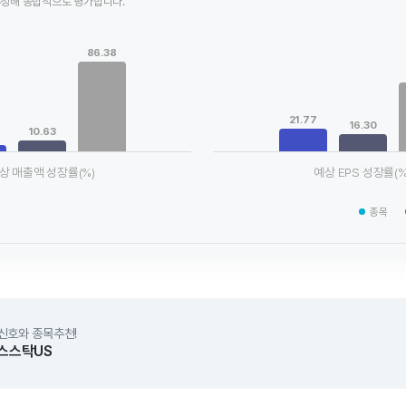
추정해 종합적으로 평가합니다.
Chart
ta series.
Bar chart with 3 data series.
86.38
le, Chart
View as data table, Chart
xis displaying categories.
The chart has 1 X axis displaying
axis displaying values. Data ranges from 5.78 to 86.38.
The chart has 1 Y axis displaying
21.77
16.30
10.63
상 매출액 성장률(%)
예상 EPS 성장률(%
chart.
End of interactive chart.
종목
신호와 종목추천!
스스탁US