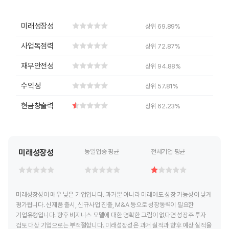
End of interactive chart.
End of interactive chart.
미래성장성
상위 69.89%
사업독점력
상위 72.87%
재무안전성
상위 94.88%
수익성
상위 57.81%
현금창출력
상위 62.23%
미래성장성
동일업종 평균
전체기업 평균
미래성장성이 매우 낮은 기업입니다. 과거뿐 아니라 미래에도 성장 가능성이 낮게
평가됩니다. 신제품 출시, 신규사업 진출, M&A 등으로 성장동력이 필요한
기업유형입니다. 향후 비지니스 모델에 대한 명확한 그림이 없다면 성장주 투자
검토 대상 기업으로는 부적절합니다. 미래성장성은 과거 실적과 향후 예상 실적을