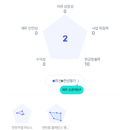
Chart
Chart with 2 data series.
미래 성장성
View as data table, Chart
0
The chart has 1 X axis displaying categories.
The chart has 1 Y axis displaying values. Data ranges from 0 to 
재무 안전성
사업 독점력
0
0
2
수익성
현금창출력
0
10
End of interactive chart.
최신
전년동기
과거 스코어는?
언유주얼 머신스
센트럴 플레인스 뱅크셰어스
Chart with 5 data points.
Chart with 5 data points.
View as data table, 언유주얼 머신스
View as data table, 센트럴 플레인스 뱅크셰
The chart has 1 X axis displaying categories.
The chart has 1 X axis displaying categories.
The chart has 1 Y axis displaying values. Data ranges from 0 to
The chart has 1 Y axis displaying values. Data
언유주얼 머신스
센트럴 플레인스 뱅크셰어스