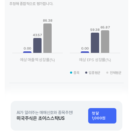
추정해 종합적으로 평가합니다.
Chart
Chart
Bar chart with 3 data series.
Bar chart with 3 data series.
86.38
View as data table, Chart
View as data table, Chart
65.87
The chart has 1 X axis displaying categories.
The chart has 1 X axis displaying
59.38
The chart has 1 Y axis displaying values. Data ranges from 0 
The chart has 1 Y axis displayin
43.57
0.00
0.00
예상 매출액 성장률(%)
예상 EPS 성장률(%)
End of interactive chart.
End of interactive chart.
종목
업종평균
전체평균
AI가 알려주는 매매신호와 종목추천!
첫 달
미국주식은 초이스스탁US
1,000원