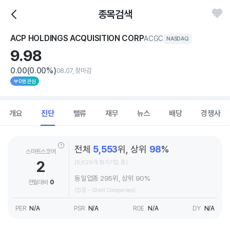
종목검색
ACP HOLDINGS ACQUISITION CORP
ACGC
NASDAQ
9.
98
0.00
(0.00%)
08.07, 장마감
0명 관심
개요
진단
밸류
재무
뉴스
배당
경쟁사
전체
5,553
위, 상위
98
%
스마트스코어
2
(5,629개 평가기업 중)
동일업종 295위, 상위 90%
전월대비
0
(업종 - Shell Companies)
PER
N/A
PSR
N/A
ROE
N/A
DY
N/A