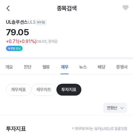
종목검색
UL솔루션스
ULS
NYSE
79.
05
+0.71
(+0.91%)
08.05, 장마감
8명 관심
개요
진단
밸류
재무
뉴스
배당
경쟁사
재무제표
재무차트
투자지표
투자지표
* 재무데이터는 달러(USD)로 일괄조정