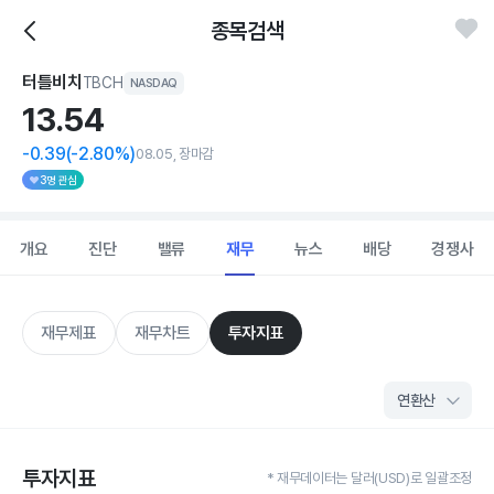
종목검색
터틀비치
TBCH
NASDAQ
13.
54
-0.39
(-2.80%)
08.05, 장마감
3명 관심
개요
진단
밸류
재무
뉴스
배당
경쟁사
재무제표
재무차트
투자지표
투자지표
* 재무데이터는 달러(USD)로 일괄조정